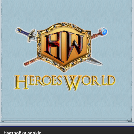
Настройки cookie