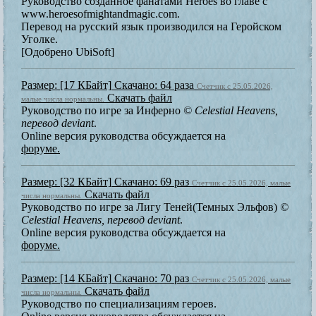
Руководство созданное фанатами Heroes во главе с
www.heroesofmightandmagic.com.
Перевод на русский язык производился на Геройском
Уголке.
[Одобрено UbiSoft]
Размер: [17 КБайт]
Скачано: 64 раза
Счетчик с 25.05.2026,
Скачать файл
малые числа нормальны.
Руководство по игре за Инферно
© Celestial Heavens,
перевод deviant
.
Online версия руководства обсуждается на
форуме.
Размер: [32 КБайт]
Скачано: 69 раз
Счетчик с 25.05.2026, малые
Скачать файл
числа нормальны.
Руководство по игре за Лигу Теней(Темных Эльфов)
©
Celestial Heavens, перевод deviant
.
Online версия руководства обсуждается на
форуме.
Размер: [14 КБайт]
Скачано: 70 раз
Счетчик с 25.05.2026, малые
Скачать файл
числа нормальны.
Руководство по специализациям героев.