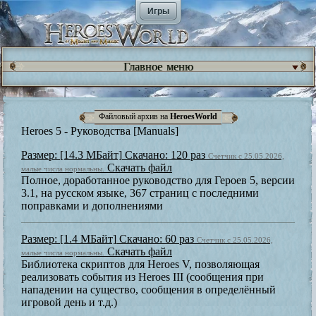
Игры
Главное меню
Файловый архив на
HeroesWorld
Heroes 5 - Руководства [Manuals]
Размер: [14.3 МБайт]
Скачано: 120 раз
Счетчик с 25.05.2026,
Скачать файл
малые числа нормальны.
Полное, доработанное руководство для Героев 5, версии
3.1, на русском языке, 367 страниц с последними
поправками и дополнениями
Размер: [1.4 МБайт]
Скачано: 60 раз
Счетчик с 25.05.2026,
Скачать файл
малые числа нормальны.
Библиотека скриптов для Heroes V, позволяющая
реализовать события из Heroes III (сообщения при
нападении на существо, сообщения в определённый
игровой день и т.д.)