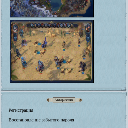
Авторизация
Регистрация
Восстановление забытого пароля