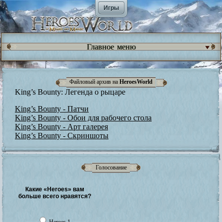
Игры
Главное меню
Файловый архив на
HeroesWorld
King’s Bounty: Легенда о рыцаре
King’s Bounty - Патчи
King’s Bounty - Обои для рабочего стола
King’s Bounty - Арт галерея
King’s Bounty - Скриншоты
Голосование
Какие «Heroes» вам
больше всего нравятся?
Heroes 1