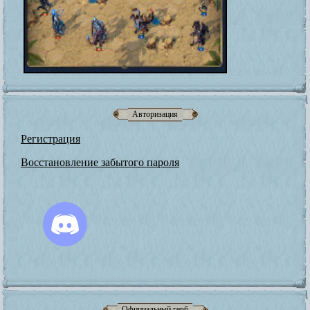
Авторизация
Регистрация
Восстановление забытого пароля
Официальный герб