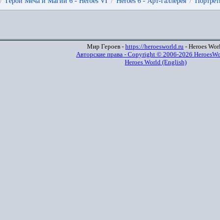
/
Герои Меча и Магии 6 - Heroes VI
/
Heroes 6 - Арт-галлерея
/
Портрет
Мир Героев -
https://heroesworld.ru
- Heroes Wor
Авторские права - Copyright © 2006-2026 HeroesWo
Heroes World (English)