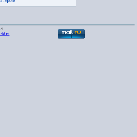
ы героев
ld
rld.ru