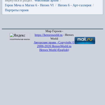
Вернуться в раздел:
Файловый архив
/
Герои Меча и Магии 6 - Heroes VI
/
Heroes 6 - Арт-галлерея
/
Портреты героев
Мир Героев -
https://heroesworld.ru
- Heroes
World
Авторские права - Copyright ©
2006-2026 HeroesWorld.ru
Heroes World (English)