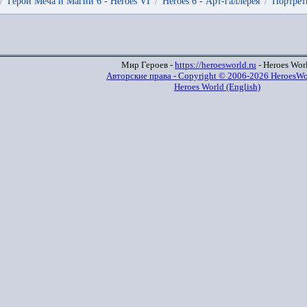
/
Герои Меча и Магии 6 - Heroes VI
/
Heroes 6 - Арт-галлерея
/
Портрет
Мир Героев -
https://heroesworld.ru
- Heroes Wor
Авторские права - Copyright © 2006-2026 HeroesWo
Heroes World (English)