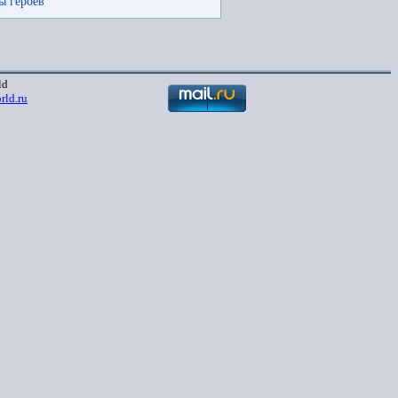
ы героев
ld
rld.ru