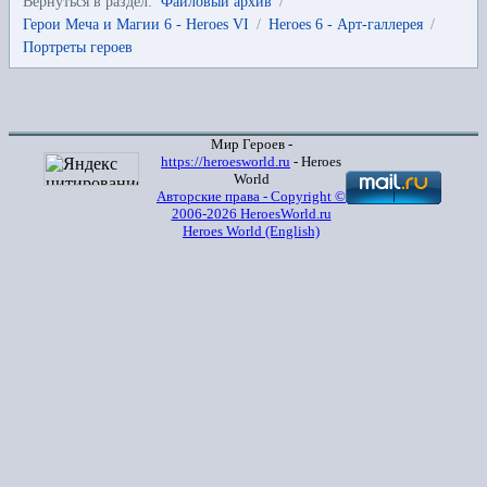
Вернуться в раздел:
Файловый архив
/
Герои Меча и Магии 6 - Heroes VI
/
Heroes 6 - Арт-галлерея
/
Портреты героев
Мир Героев -
https://heroesworld.ru
- Heroes
World
Авторские права - Copyright ©
2006-2026 HeroesWorld.ru
Heroes World (English)