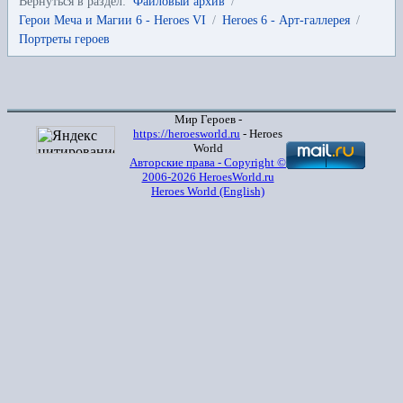
Вернуться в раздел:
Файловый архив
/
Герои Меча и Магии 6 - Heroes VI
/
Heroes 6 - Арт-галлерея
/
Портреты героев
Мир Героев -
https://heroesworld.ru
- Heroes
World
Авторские права - Copyright ©
2006-2026 HeroesWorld.ru
Heroes World (English)