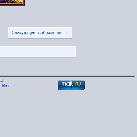
Следующее изображение →
ld
rld.ru