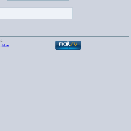
ld
rld.ru