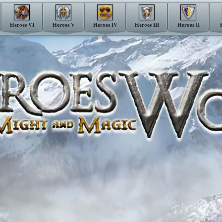
Heroes VI
Heroes V
Heroes IV
Heroes III
Heroes II