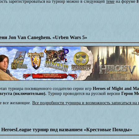
ность зарегистрироваться на турнир можно в следующей
теме
на форуме
H
ени Jon Van Caneghem. «Urben Wars 5»
этап турнира посвященного создателю серии игр
Heroes of Might and M
вгуста (включительно).
Турнир проводится на русской версии
Герои М
ие все желающие.
Все подробности турнира и возможность записаться на н
и HeroesLeague турнир под названием «Крестовые Походы»