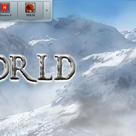
×
Heroes I
M&M