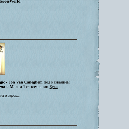
eroesWorld.
agic
-
Jon Van Caneghem
под названием
еча и Магии 1
от компании
Бука
.
его здесь...