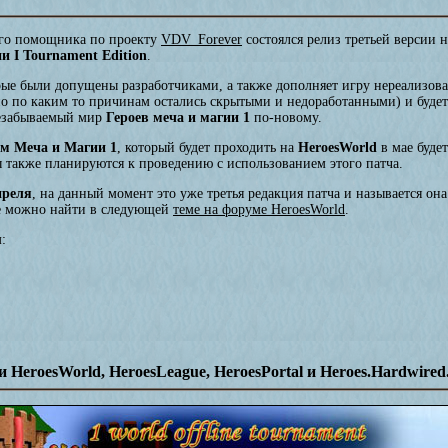
го помощника по проекту
VDV_Forever
состоялся релиз третьей версии 
и I Tournament Edition
.
орые были допущены разработчиками, а также дополняет игру нереализо
о по каким то причинам остались скрытыми и недоработанными) и будет 
незабываемый мир
Героев меча и магии 1
по-новому.
м Меча и Магии 1
, который будет проходить на
HeroesWorld
в мае буде
 также планируются к проведению с использованием этого патча.
преля
, на данный момент это уже третья редакция патча и называется он
ке можно найти в следующей
теме на форуме HeroesWorld
.
:
HeroesWorld, HeroesLeague, HeroesPortal и Heroes.Hardwired