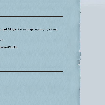
t and Magic 2
в турнире примут участие
ам.
eroesWorld.