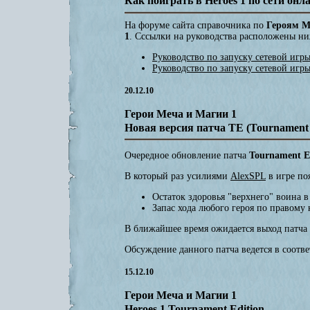
Как поиграть в Heroes 1 по сети онл
На форуме сайта справочника по
Героям М
1
. Сссылки на руководства расположены ни
Руководство по запуску сетевой игр
Руководство по запуску сетевой игр
20.12.10
Герои Меча и Магии 1
Новая версия патча ТЕ (Tournament 
Очередное обновление патча
Tournament E
В который раз усилиями
AlexSPL
в игре по
Остаток здоровья "верхнего" воина в
Запас хода любого героя по правому
В ближайшее время ожидается выход патча 
Обсуждение данного патча ведется в соот
15.12.10
Герои Меча и Магии 1
Heroes 1 Tournament Edition