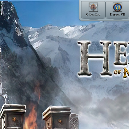
Olden Era
Heroes VII