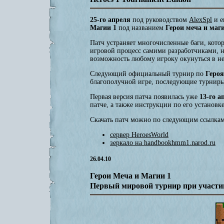
25-го апреля
под руководством
AlexSpl
и е
Магии 1
под названием
Герои меча и маги
Патч устраняет многочисленные баги, кот
игровой процесс самими разработчиками, н
возможность любому игроку окунуться в 
Следующий официальный турнир по
Героя
благополучной игре, последующие турниры
Первая версия патча появилась уже
13-го а
патче, а также инструкции по его установ
Скачать патч можно по следующим ссылкам
сервер HeroesWorld
зеркало на handbookhmm1.narod.ru
26.04.10
Герои Меча и Магии 1
Первый мировой турнир при участии 