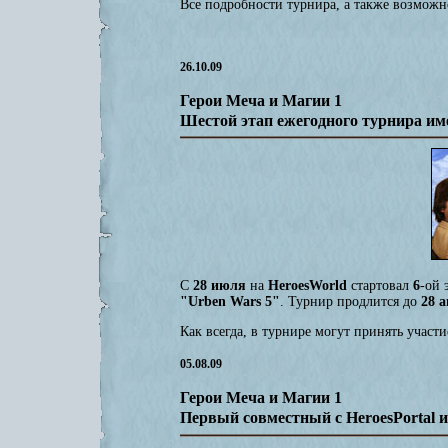
Все подробности турнира, а также возмож
26.10.09
Герои Меча и Магии 1
Шестой этап ежегодного турнира им
С
28 июля
на
HeroesWorld
стартовал
6
-ой 
"Urben Wars 5"
. Турнир продлится
до
28
а
Как всегда, в турнире могут принять участ
05.08.09
Герои Меча и Магии 1
Первый совместный с HeroesPortal 