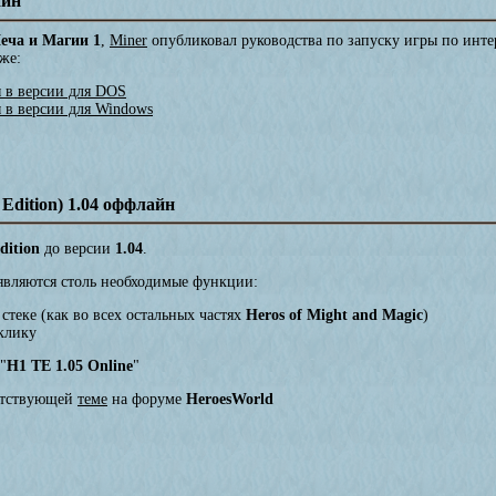
айн
еча и Магии 1
,
Miner
опубликовал руководства по запуску игры по инте
же:
ы в версии для DOS
ы в версии для Windows
Edition) 1.04 оффлайн
dition
до версии
1.04
.
являются столь необходимые функции:
 стеке (как во всех остальных частях
Heros of Might and Magic
)
 клику
"
H1 TE 1.05 Online
"
ветствующей
теме
на форуме
HeroesWorld