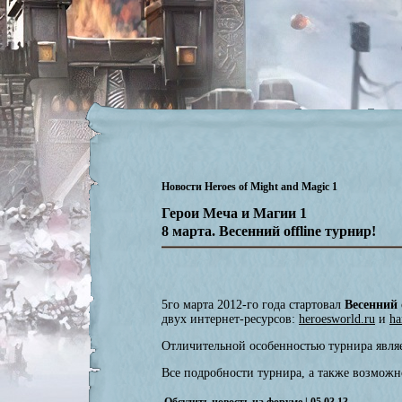
Новости Heroes of Might and Magic 1
Герои Меча и Магии 1
8 марта. Весенний offline турнир!
5го марта 2012-го года стартовал
Весенний
двух интернет-ресурсов:
heroesworld.ru
и
h
Отличительной особенностью турнира являе
Все подробности турнира, а также возмож
Обсудить новость на форуме
| 05.03.13