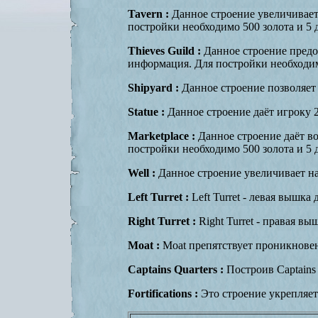
Tavern :
Данное строение увеличивает 
постройки необходимо 500 золота и 5 
Thieves Guild :
Данное строение предос
информация. Для постройки необходимо
Shipyard :
Данное строение позволяет 
Statue :
Данное строение даёт игроку 2
Marketplace :
Данное строение даёт во
постройки необходимо 500 золота и 5 
Well :
Данное строение увеличивает на
Left Turret :
Left Turret - левая вышка
Right Turret :
Right Turret - правая в
Moat :
Moat препятствует проникновен
Captains Quarters :
Построив Captains 
Fortifications :
Это строение укрепляет 