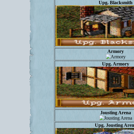
Upg. Blacksmith
Armory
Upg. Armory
Jousting Arena
Upg. Jousting Are