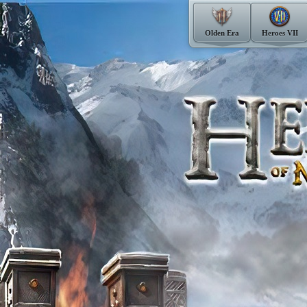
Olden Era
Heroes VII