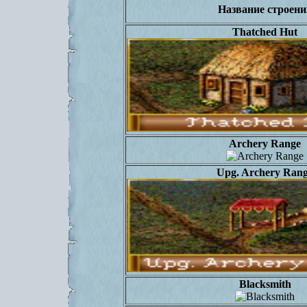
Название строени
Thatched Hut
Archery Range
Upg. Archery Ran
Blacksmith