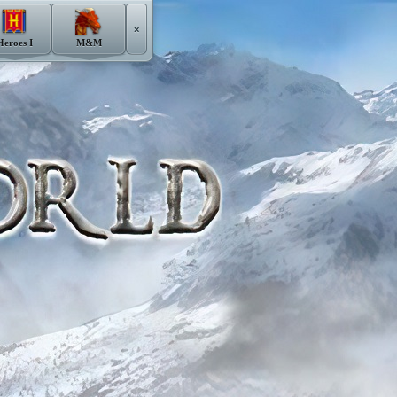
×
Heroes I
M&M