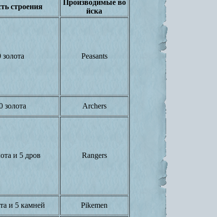
Производимые во
ть строения
йска
 золота
Peasants
0 золота
Archers
ота и 5 дров
Rangers
та и 5 камней
Pikemen