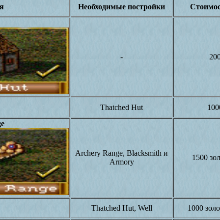
я
Необходимые постройки
Стоимос
-
200
Thatched Hut
100
ge
Archery Range, Blacksmith и
1500 зол
Armory
Thatched Hut, Well
1000 золо