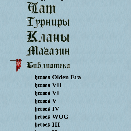
heroes
Olden Era
heroes
VII
heroes
VI
heroes
V
heroes
IV
heroes
WOG
heroes
III