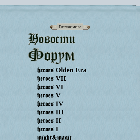
Главное меню
heroes
Olden Era
heroes
VII
heroes
VI
heroes
V
heroes
IV
heroes
III
heroes
II
heroes
I
might&magic