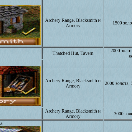
Archery Range, Blacksmith и
1500 золо
Armory
2000 золот
Thatched Hut, Tavern
к
Archery Range, Blacksmith и
2000 золота, 
Armory
Archery Range, Blacksmith и
3000 зол
Armory
na