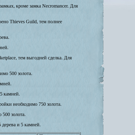
замках, кроме замка Necromancer. Для
но Thieves Guild, тем полнее
рева.
ней.
etplace, тем выгодней сделка. Для
имо 500 золота.
амней.
 5 камней.
ройки необходимо 750 золота.
 500 золота.
 дерева и 5 камней.