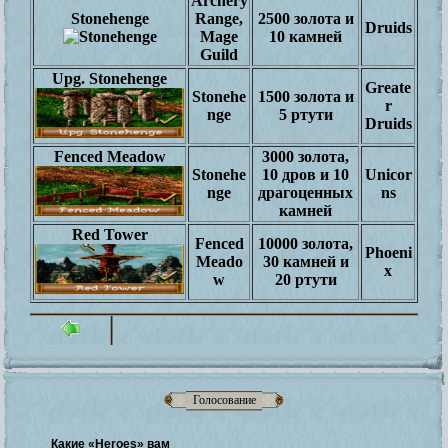
Archery
Stonehenge
Range,
2500 золота и
Druids
Mage
10 камней
Guild
Upg. Stonehenge
Greate
Stonehe
1500 золота и
r
nge
5 ртути
Druids
Fenced Meadow
3000 золота,
Stonehe
10 дров и 10
Unicor
nge
драгоценных
ns
камней
Red Tower
Fenced
10000 золота,
Phoeni
Meado
30 камней и
x
w
20 ртути
Голосование
Какие «Heroes» вам