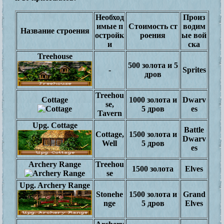
Необход
Произ
имые п
Стоимость ст
водим
Название строения
остройк
роения
ые вой
и
ска
Treehouse
500 золота и 5
-
Sprites
дров
Treehou
Cottage
1000 золота и
Dwarv
se,
5 дров
es
Tavern
Upg. Cottage
Battle
Cottage,
1500 золота и
Dwarv
Well
5 дров
es
Archery Range
Treehou
1500 золота
Elves
se
Upg. Archery Range
Stonehe
1500 золота и
Grand
nge
5 дров
Elves