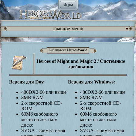
Игры
Главное меню
Библиотека
HeroesWorld
Heroes of Might and Magic 2 / Системные
требования
Версия для Dos:
Версия для Windows:
486DX2-66 или выше
486DX2-66 или выше
8MB RAM
8MB RAM
2-х скоростной CD-
2-х скоростной CD-
ROM
ROM
60Мб свободного
60Мб свободного
места на жестком
места на жестком
диске
диске
SVGA - совместимая
SVGA - совместимая
видеокарта
видеокарта