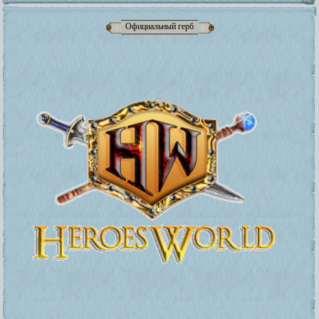
Официальный герб