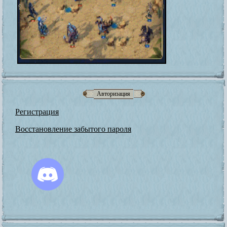
Авторизация
Регистрация
Восстановление забытого пароля