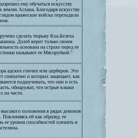
разрешил ему обучаться искусству
 землях Асхана. Благодаря искусству
глядом вражеские войска переходили
нов.
ручено сделать тюрьму Кха-Белеха
машины. Дэлеб верит только своим
льность основана на страхе перед ее
истники называют ее Мясорубкой."
вора адских гончих или церберов. Это
ет симпатию и которых защищает, как
ваются подшучивать, что они и есть
апасть, обнаружат, что острые клыки
х на части.
а высокого положения в рядах демонов
 Поклоняясь ей как образцу, ее
чь ее уровня способностей пленить и
астелина.