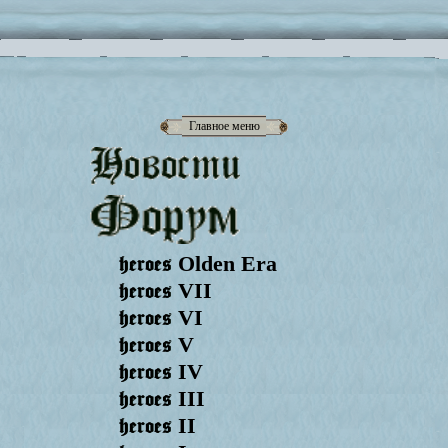
Главное меню
heroes
Olden Era
heroes
VII
heroes
VI
heroes
V
heroes
IV
heroes
III
heroes
II