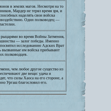
онов в землях магов. Несмотря на то
ников, Мардер не терял время зря, и
 способных наделять свои войска
 воздействию. Один полководец —
ластелин.
о рыцарями во время Войны Затмения,
ьшинства — залог победы. Именно
 посвятил исследованию Адских Врат
рь вызванные им войска прибывают
гих полководцев.
мени, чем любое другое существо из
беспечивают две вещи: удача и
т, что силы Хаоса на его стороне, а
нно Ургаш благословил его.