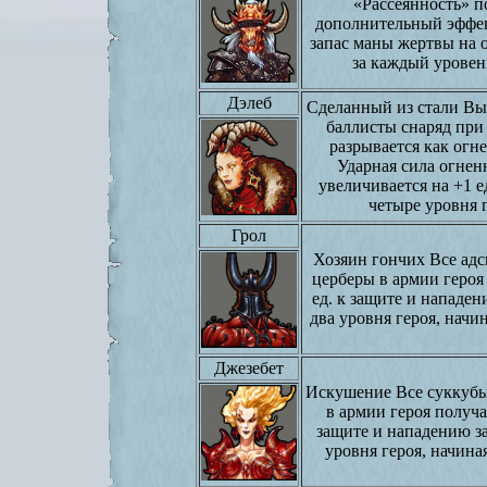
«Рассеянность» п
дополнительный эффек
запас маны жертвы на 
за каждый уровень
Дэлеб
Сделанный из стали В
баллисты снаряд при
разрывается как огн
Ударная сила огнен
увеличивается на +1 е
четыре уровня г
Грол
Хозяин гончих Все адс
церберы в армии героя
ед. к защите и нападе
два уровня героя, начин
Джезебет
Искушение Все суккубы
в армии героя получа
защите и нападению з
уровня героя, начиная