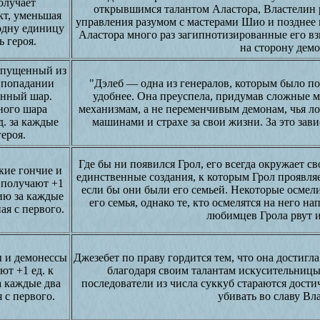
олучает
открывшимся талантом Аластора, Властелин 
т, уменьшая
управления разумом с мастерами Шио и позднее в
одну единицу
Аластора много раз загипнотизированные его вз
 героя.
на сторону демо
ыпущенный из
 попадании
"Дэлеб — одна из генералов, которым было по
енный шар.
удобнее. Она преуспела, придумав сложные 
ного шара
механизмам, а не переменчивым демонам, чья лоя
д. за каждые
машинами и страхе за свои жизни. За это зав
ероя.
Где бы ни появился Грол, его всегда окружает с
кие гончие и
единственные создания, к которым Грол проявля
 получают +1
если бы они были его семьей. Некоторые осмели
нию за каждые
его семья, однако те, кто осмелятся на него н
ая с первого.
любимцев Грола рвут и
 и демонессы
Джезебет по праву гордится тем, что она достигл
ют +1 ед. к
благодаря своим талантам искусительницы.
а каждые два
последователи из числа суккуб стараются дости
 с первого.
убивать во славу Вл