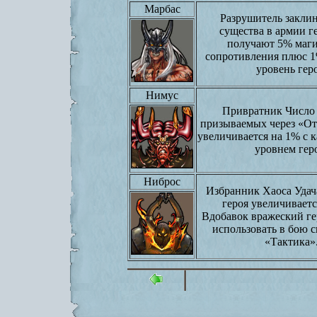
Марбас
Разрушитель закли
существа в армии ге
получают 5% маги
сопротивления плюс 1
уровень геро
Нимус
Привратник Число 
призываемых через «От
увеличивается на 1% с
уровнем гер
Ниброс
Избранник Хаоса Удач
героя увеличивается
Вдобавок вражеский ге
использовать в бою 
«Тактика»