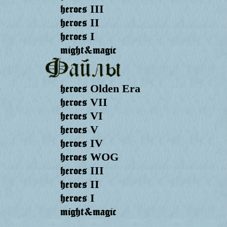
heroes
III
heroes
II
heroes
I
might&magic
heroes
Olden Era
heroes
VII
heroes
VI
heroes
V
heroes
IV
heroes
WOG
heroes
III
heroes
II
heroes
I
might&magic