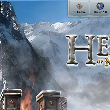
Olden Era
Heroes VII