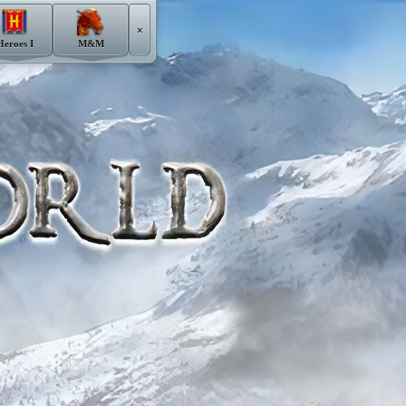
×
Heroes I
M&M