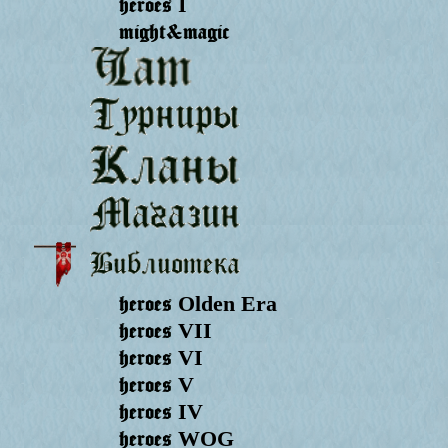
heroes
I
might&magic
heroes
Olden Era
heroes
VII
heroes
VI
heroes
V
heroes
IV
heroes
WOG