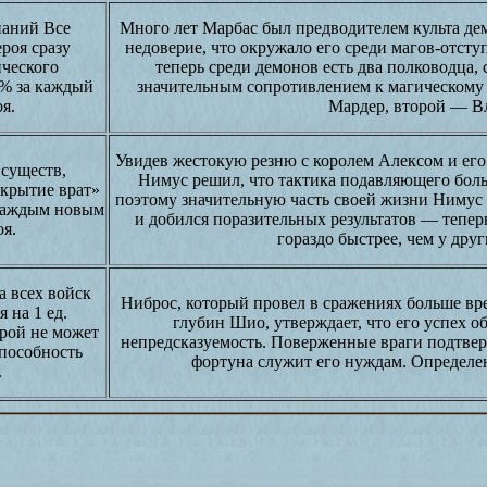
наний Все
Много лет Марбас был предводителем культа дем
роя сразу
недоверие, что окружало его среди магов-отступ
ческого
теперь среди демонов есть два полководца,
% за каждый
значительным сопротивлением к магическому
я.
Мардер, второй — В
Увидев жестокую резню с королем Алексом и ег
существ,
Нимус решил, что тактика подавляющего бол
крытие врат»
поэтому значительную часть своей жизни Нимус
 каждым новым
и добился поразительных результатов — тепе
оя.
гораздо быстрее, чем у дру
а всех войск
Ниброс, который провел в сражениях больше вре
 на 1 ед.
глубин Шио, утверждает, что его успех о
рой не может
непредсказуемость. Поверженные враги подтвердя
способность
фортуна служит его нуждам. Определе
.