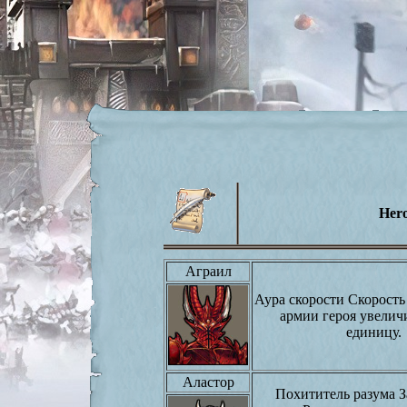
Hero
Аграил
Аура скорости Скорость
армии героя увелич
единицу.
Аластор
Похититель разума 