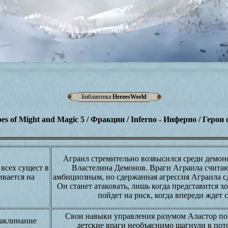
Библиотека
HeroesWorld
es of Might and Magic 5 / Фракции / Inferno - Инферно / Герои
Аграил стремительно возвысился среди демоно
 всех сущест в
Властелина Демонов. Враги Аграила считаю
ивается на
амбициозным, но сдержанная агрессия Аграила с
Он станет атаковать, лишь когда представится х
пойдет на риск, когда впереди ждет 
Свои навыки управления разумом Аластор пока
Заклинание
детские враги необъяснимо шагнули в пот