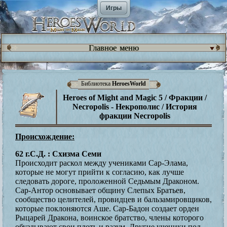
Игры
Главное меню
Библиотека
HeroesWorld
Heroes of Might and Magic 5 / Фракции /
Necropolis - Некрополис / История
фракции Necropolis
Происхождение:
62 г.С.Д. : Схизма Семи
Происходит раскол между учениками Сар-Элама,
которые не могут прийти к согласию, как лучше
следовать дороге, проложенной Седьмым Драконом.
Сар-Антор основывает общину Слепых Братьев,
сообщество целителей, провидцев и бальзамировщиков,
которые поклоняются Аше. Сар-Бадон создает орден
Рыцарей Дракона, воинское братство, члены которого
обуздывают свои плоть и разум. Другие ученики под