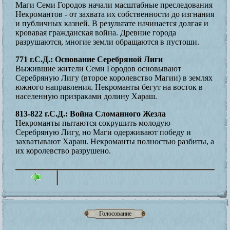
Маги Семи Городов начали масштабные преследования
Некромантов - от захвата их собственности до изгнания
и публичных казней. В результате начинается долгая и
кровавая гражданская война. Древние города
разрушаются, многие земли обращаются в пустоши.
771 г.С.Д.: Основание Серебряной Лиги
Выжившие жители Семи Городов основывают
Серебряную Лигу (второе королевство Магии) в землях
южного направления. Некроманты бегут на восток в
населенную призраками долину Хараш.
813-822 г.С.Д.: Война Сломанного Жезла
Некроманты пытаются сокрушить молодую
Серебряную Лигу, но Маги одерживают победу и
захватывают Хараш. Некроманты полностью разбиты, а
их королевство разрушено.
Голосование