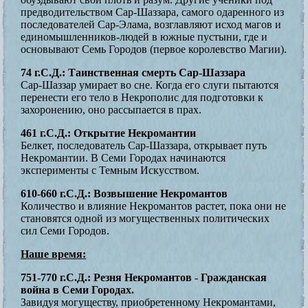
предводительством Сар-Шаззара, самого одаренного из
последователей Сар-Элама, возглавляют исход магов и
единомышленников-людей в южные пустыни, где и
основывают Семь Городов (первое королевство Магии).
74 г.С.Д.: Таинственная смерть Сар-Шаззара
Сар-Шаззар умирает во сне. Когда его слуги пытаются
перенести его тело в Некрополис для подготовки к
захоронению, оно рассыпается в прах.
461 г.С.Д.: Открытие Некромантии
Белкет, последователь Сар-Шаззара, открывает путь
Некромантии. В Семи Городах начинаются
эксперименты с Темным Искусством.
610-660 г.С.Д.: Возвышение Некромантов
Количество и влияние Некромантов растет, пока они не
становятся одной из могущественных политических
сил Семи Городов.
Наше время:
751-770 г.С.Д.: Резня Некромантов - Гражданская
война в Семи Городах.
Завидуя могуществу, приобретенному Некромантами,