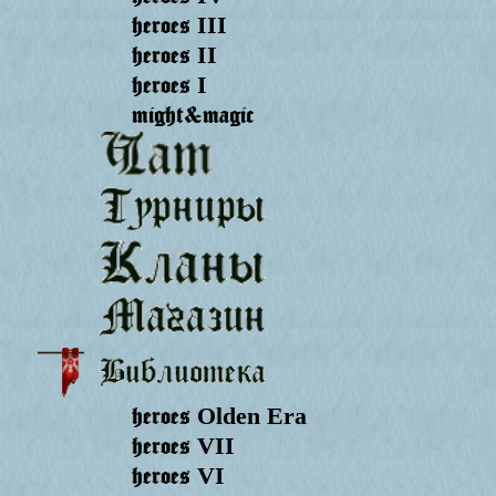
heroes
III
heroes
II
heroes
I
might&magic
heroes
Olden Era
heroes
VII
heroes
VI