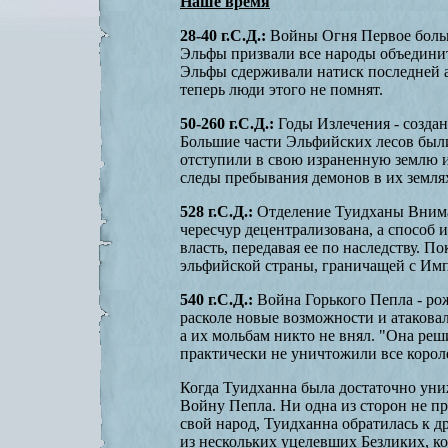
Наше время
28-40 г.С.Д.:
Войны Огня Первое больш
Эльфы призвали все народы объединит
Эльфы сдерживали натиск последней а
теперь люди этого не помнят.
50-260 г.С.Д.:
Годы Излечения - созда
Большие части Эльфийских лесов был
отступили в свою израненную землю и
следы пребывания демонов в их землях
528 г.С.Д.:
Отделение Туидханы Внимая
чересчур децентрализована, а способ
власть, передавая ее по наследству. 
эльфийской страны, граничащей с Имп
540 г.С.Д.:
Война Горького Пепла - ро
расколе новые возможности и атакова
а их мольбам никто не внял. "Она реши
практически не уничтожили все корол
Когда Туидханна была достаточно униж
Войну Пепла. Ни одна из сторон не п
свой народ, Туидханна обратилась к 
из нескольких уцелевших Безликих, ко