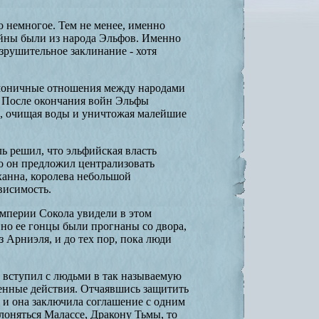
 немногое. Тем не менее, именно
ойны были из народа Эльфов. Именно
зрушительное заклинание - хотя
рмоничные отношения между народами
 После окончания войн Эльфы
и, очищая воды и уничтожая малейшие
 решил, что эльфийская власть
го он предложил централизовать
дханна, королева небольшой
висимость.
мперии Сокола увидели в этом
но ее гонцы были прогнаны со двора,
з Арниэля, и до тех пор, пока люди
и вступил с людьми в так называемую
оенные действия. Отчаявшись защитить
 и она заключила соглашение с одним
клоняться Малассе, Дракону Тьмы, то