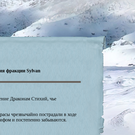
рия фракции Sylvan
ение Драконам Стихий, чье
асы чрезвычайно пострадали в ходе
ифом и постепенно забываются.