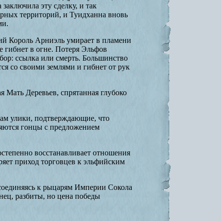
 заключила эту сделку, и так
орных территорий, и Туидханна вновь
ми.
ий Король Арниэль умирает в пламени
е гибнет в огне. Потеря Эльфов
ор: ссылка или смерть. Большинство
тся со своими землями и гибнет от рук
гая Мать Деревьев, спрятанная глубоко
ам улики, подтверждающие, что
яются гонцы с предложением
постепенно восстанавливает отношения
ряет приход торговцев к эльфийским
исоединяясь к рыцарям Империи Сокола
ец, разбиты, но цена победы