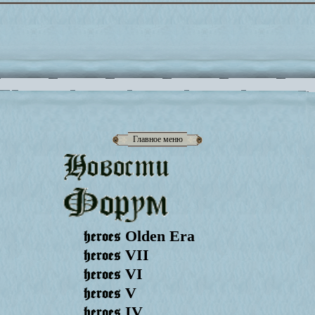
Главное меню
heroes
Olden Era
heroes
VII
heroes
VI
heroes
V
heroes
IV