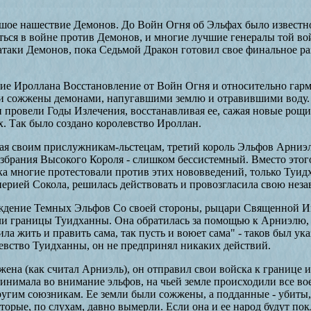
ое нашествие Демонов. До Войн Огня об Эльфах было известно
ься в войне против Демонов, и многие лучшие генералы той в
таки Демонов, пока Седьмой Дракон готовил свое финальное ра
ние Ироллана Восстановление от Войн Огня и относительно га
и сожжены демонами, напугавшими землю и отравившими воду.
 провели Годы Излечения, восстанавливая ее, сажая новые рощ
. Так было создано королевство Ироллан.
 своим прислужникам-льстецам, третий король Эльфов Арниэль
 избрания Высокого Короля - слишком бессистемный. Вместо это
Пока многие протестовали против этих нововведений, только Туи
ерией Сокола, решилась действовать и провозгласила свою неза
ждение Темных Эльфов Со своей стороны, рыцари Священной И
ли границы Туидханны. Она обратилась за помощью к Арниэлю, 
ла жить и править сама, так пусть и воюет сама" - таков был ука
евство Туидханны, он не предпринял никаких действий.
ена (как считал Арниэль), он отправил свои войска к границе 
ринимала во внимание эльфов, на чьей земле происходили все в
другим союзникам. Ее земли были сожжены, а подданные - убиты,
торые, по слухам, давно вымерли. Если она и ее народ будут по