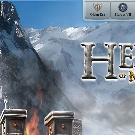
Olden Era
Heroes VII