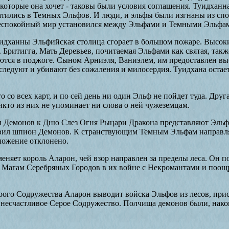
которые она хочет - таковы были условия соглашения. Туидханна
атились в Темных Эльфов. И люди, и эльфы были изгнаны из сп
Неспокойный мир установился между Эльфами и Темными Эльфа
уидханны Эльфийская столица сгорает в большом пожаре. Высок
Бритигга, Мать Деревьев, почитаемая Эльфами как святая, такж
тся в поджоге. Сыном Арниэля, Ваниэлем, им предоставлен выб
реследуют и убивают без сожаления и милосердия. Туидхана остае
то со всех карт, и по сей день ни один Эльф не пойдет туда. Дру
икто из них не упоминает ни слова о ней чужеземцам.
 Демонов к Дню Слез Огня Рыцари Дракона представляют Эльф
вил шпион Демонов. К странствующим Темным Эльфам направл
ложение отклонено.
няет король Аларон, чей взор направлен за пределы леса. Он 
 Магам Серебряных Городов в их войне с Некромантами и поощ
рого Содружества Аларон выводит войска Эльфов из лесов, пр
 несчастливое Серое Содружество. Полчища демонов были, након