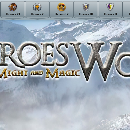
Heroes VI
Heroes V
Heroes IV
Heroes III
Heroes II