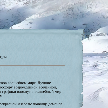
игры
роков волшебном мире. Лучшие
мосферу возрожденной вселенной,
ы графики вдохнут в волшебный мир
м.
прекрасной Изабель: полчища демонов