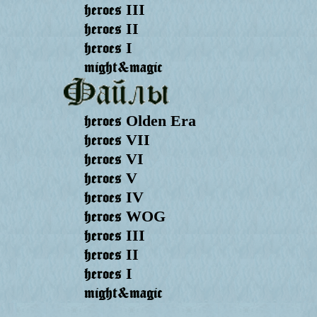
heroes
III
heroes
II
heroes
I
might&magic
heroes
Olden Era
heroes
VII
heroes
VI
heroes
V
heroes
IV
heroes
WOG
heroes
III
heroes
II
heroes
I
might&magic