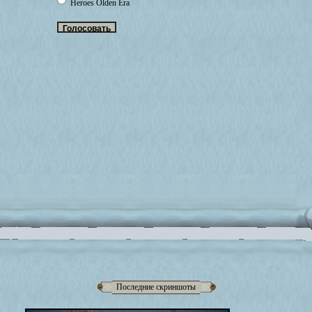
Heroes Olden Era
Последние скриншоты