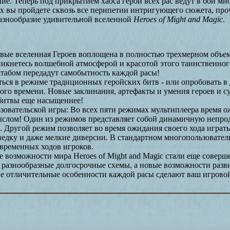
ение. Теперь под прикрытием хаоса герои всех рас ведут в бой м
их вы пройдете сквозь все перипетии интригующего сюжета, про
разнообразие удивительной вселенной
Heroes of Might and Magic
.
рвые вселенная Героев воплощена в полностью трехмерном объе
оникнетесь волшебной атмосферой и красотой этого таинственног
табом передадут самобытность каждой расы!
ться в режиме традиционных геройских битв - или опробовать 
ного времени. Новые заклинания, артефакты и умения героев и с
 битвы еще насыщеннее!
овательской игры: Во всех пяти режимах мультиплеера время о
слом! Один из режимов представляет собой динамичную непродо
. Другой режим позволяет во время ожидания своего хода играт
ведку и даже мелкие диверсии. В стандартном многопользовате
временных ходов игроков.
е возможности мира Hеroes of Might and Magic стали еще соверш
ь разнообразные долгосрочные схемы, а новые возможности раз
е отличительные особенности каждой расы сделают ваш игровой