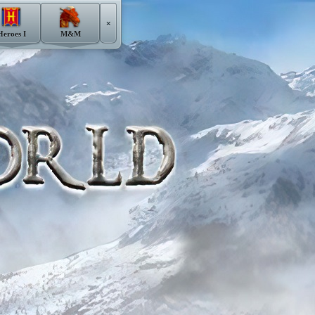
×
Heroes I
M&M