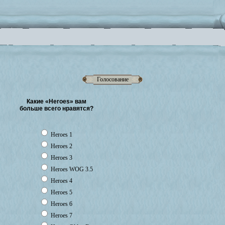
Голосование
Какие «Heroes» вам
больше всего нравятся?
Heroes 1
Heroes 2
Heroes 3
Heroes WOG 3.5
Heroes 4
Heroes 5
Heroes 6
Heroes 7