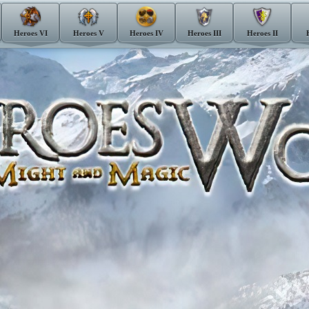
Heroes VI
Heroes V
Heroes IV
Heroes III
Heroes II