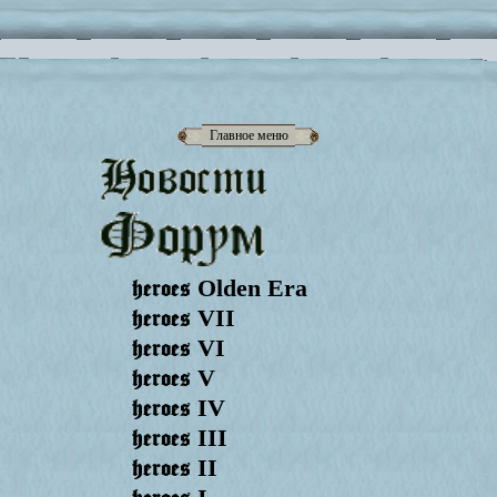
Главное меню
heroes
Olden Era
heroes
VII
heroes
VI
heroes
V
heroes
IV
heroes
III
heroes
II
heroes