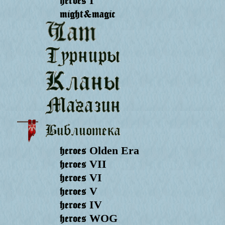
I
might&magic
heroes
Olden Era
heroes
VII
heroes
VI
heroes
V
heroes
IV
heroes
WOG