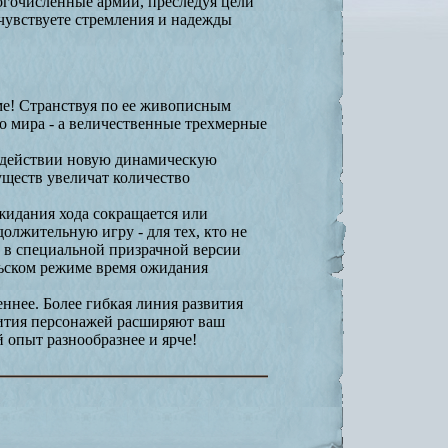
ногочисленные армии, преследуя цели
чувствуете стремления и надежды
ме! Странствуя по ее живописным
о мира - а величественные трехмерные
в действии новую динамическую
уществ увеличат количество
жидания хода сокращается или
лжительную игру - для тех, кто не
ь в специальной призрачной версии
льском режиме время ожидания
еннее. Более гибкая линия развития
вития персонажей расширяют ваш
 опыт разнообразнее и ярче!