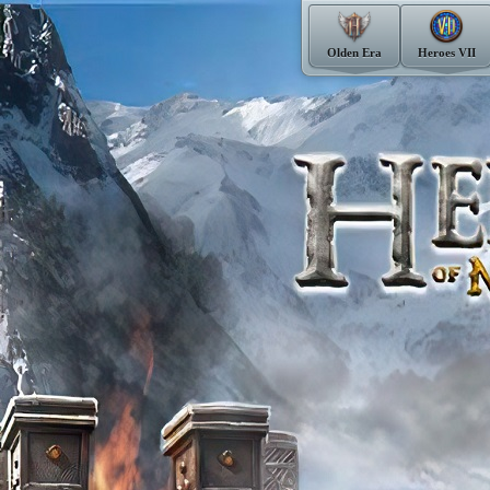
Olden Era
Heroes VII