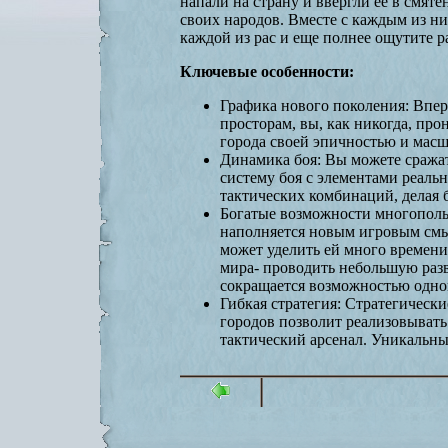
напали на страну и ввергли ее в смят
своих народов. Вместе с каждым из н
каждой из рас и еще полнее ощутите 
Ключевые особенности:
Графика нового поколения: Впе
просторам, вы, как никогда, пр
города своей эпичностью и масш
Динамика боя: Вы можете сража
систему боя с элементами реаль
тактических комбинаций, делая
Богатые возможности многопольз
наполняется новым игровым смы
может уделить ей много времени
мира- проводить небольшую раз
сокращается возможностью одно
Гибкая стратегия: Стратегически
городов позволит реализовыват
тактический арсенал. Уникальны