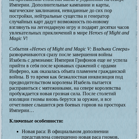
Империи. Дополнительные кампании и карты,
магические заклинания, невиданные до сих пор
постройки, нейтральные существа и генератор
случайных карт дадут возможность по-новому
взглянуть на легендарную игру и подарят десятки часов
увлекательных приключений в мире
Heroes of Might and
Magic V
!
События
«Heroes of Might and Magic V: Владыки Севера»
разворачиваются сразу после завершения войны
Изабель с демонами: Империя Грифонов еще не успела
прийти в себя после кровавых сражений с ордами
Инферно, как оказалась объята пламенем гражданской
войны. В то время как безжалостная инквизиция под
предводительством королевы Изабель пытается
расправиться с мятежниками, на севере королевства
пробуждается новая грозная сила. После столетий
изоляции гномы вновь берутся за оружие, и все
отчетливее слышится рев боевых горнов на просторах
Империи…
Ключевые особенности:
Новая раса: В официальном дополнении
представлена совершенно новая раса гномов,