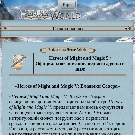
Игры
Главное меню
Библиотека
HeroesWorld
Heroes of Might and Magic 5 /
Официальное описание первого аддона к
игре
«Heroes of Might and Magic V: Владыки Севера»
«
Heroes
of
Might
and
Magic
V: Владыки Севера»
-
официальное дополнение к оригинальной игре
Heroes
of
Might
and
Magic
V
, предлагает вам вновь окунуться в
чарующую атмосферу вселенной Асхана! Новый
интригующий сюжет погрузит вас в перипетии
гражданской войны, охватившей Священную Империю
Грифона, и расскажет о могучей расе гномов, которые
на протяжении столетий жили в уединении на севере