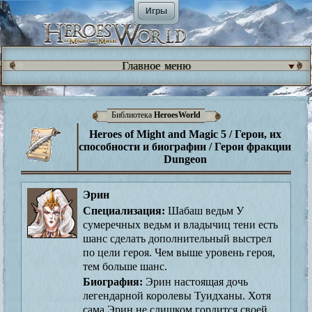
Игры
Главное меню
Библиотека
HeroesWorld
Heroes of Might and Magic 5 / Герои, их
способности и биографии / Герои фракции
Dungeon
Эрин
Специализация:
Шабаш ведьм У
сумеречных ведьм и владычиц тени есть
шанс сделать дополнительный выстрел
по цели героя. Чем выше уровень героя,
тем больше шанс.
Биография:
Эрин настоящая дочь
легендарной королевы Туидханы. Хотя
сама Эрин не слишком гордится своей