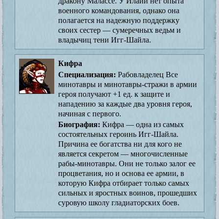
дракону Малассе. У Илайи нет опыта
военного командования, однако она
полагается на надежную поддержку
своих сестер — сумеречных ведьм и
владычиц тени Игг-Шайла.
Кифра
Специализация:
Рабовладелец Все
минотавры и минотавры-стражи в армии
героя получают +1 ед. к защите и
нападению за каждые два уровня героя,
начиная с первого.
Биография:
Кифра — одна из самых
состоятельных героинь Игг-Шайла.
Причина ее богатства ни для кого не
является секретом — многочисленные
рабы-минотавры. Они не только залог ее
процветания, но и основа ее армии, в
которую Кифра отбирает только самых
сильных и яростных воинов, прошедших
суровую школу гладиаторских боев.