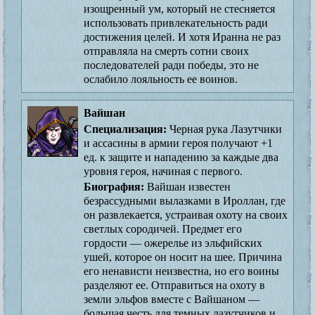
изощренный ум, который не стесняется
использовать привлекательность ради
достижения целей. И хотя Иранна не раз
отправляла на смерть сотни своих
последователей ради победы, это не
ослабило лояльность ее воинов.
Вайшан
Специализация:
Черная рука Лазутчики
и ассасины в армии героя получают +1
ед. к защите и нападению за каждые два
уровня героя, начиная с первого.
Биография:
Вайшан известен
безрассудными вылазками в Ироллан, где
он развлекается, устраивая охоту на своих
светлых сородичей. Предмет его
гордости — ожерелье из эльфийских
ушей, которое он носит на шее. Причина
его ненависти неизвестна, но его воины
разделяют ее. Отправиться на охоту в
земли эльфов вместе с Вайшаном —
большая честь для темных лазутчиков и