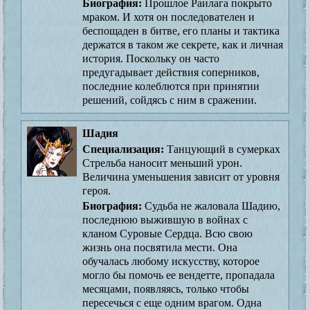
Биография:
Прошлое Раилага покрыто
мраком. И хотя он последователен и
беспощаден в битве, его планы и тактика
держатся в таком же секрете, как и личная
история. Поскольку он часто
предугадывает действия соперников,
последние колеблются при принятии
решений, сойдясь с ним в сражении.
Шадия
Специализация:
Танцующий в сумерках
Стрельба наносит меньший урон.
Величина уменьшения зависит от уровня
героя.
Биография:
Судьба не жаловала Шадию,
последнюю выжившую в войнах с
кланом Суровые Сердца. Всю свою
жизнь она посвятила мести. Она
обучалась любому искусству, которое
могло бы помочь ее вендетте, пропадала
месяцами, появляясь, только чтобы
пересечься с еще одним врагом. Одна