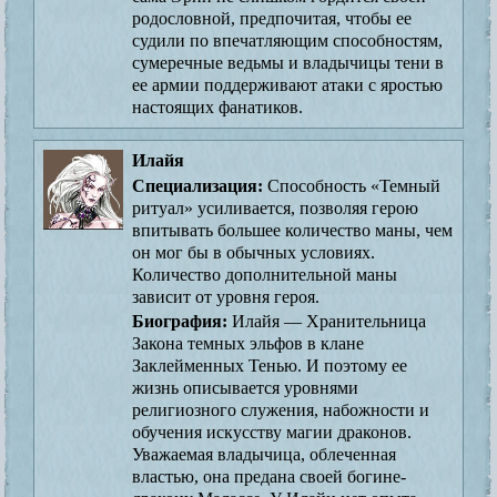
родословной, предпочитая, чтобы ее
судили по впечатляющим способностям,
сумеречные ведьмы и владычицы тени в
ее армии поддерживают атаки с яростью
настоящих фанатиков.
Илайя
Специализация:
Способность «Темный
ритуал» усиливается, позволяя герою
впитывать большее количество маны, чем
он мог бы в обычных условиях.
Количество дополнительной маны
зависит от уровня героя.
Биография:
Илайя — Хранительница
Закона темных эльфов в клане
Заклейменных Тенью. И поэтому ее
жизнь описывается уровнями
религиозного служения, набожности и
обучения искусству магии драконов.
Уважаемая владычица, облеченная
властью, она предана своей богине-