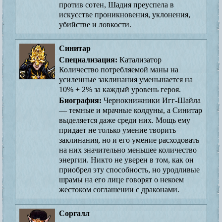
против сотен, Шадия преуспела в
искусстве проникновения, уклонения,
убийстве и ловкости.
Синитар
Специализация:
Катализатор
Количество потребляемой маны на
усиленные заклинания уменьшается на
10% + 2% за каждый уровень героя.
Биография:
Чернокнижники Игг-Шайла
— темные и мрачные колдуны, а Синитар
выделяется даже среди них. Мощь ему
придает не только умение творить
заклинания, но и его умение расходовать
на них значительно меньшее количество
энергии. Никто не уверен в том, как он
приобрел эту способность, но уродливые
шрамы на его лице говорят о некоем
жестоком соглашении с драконами.
Соргалл