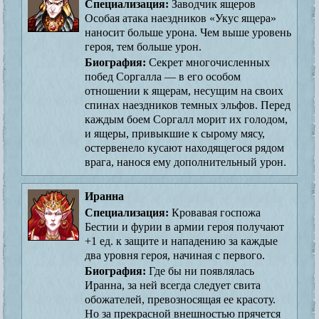
Специализация:
Заводчик ящеров
Особая атака наездников «Укус ящера»
наносит больше урона. Чем выше уровень
героя, тем больше урон.
Биография:
Секрет многочисленных
побед Соргалла — в его особом
отношении к ящерам, несущим на своих
спинах наездников темных эльфов. Перед
каждым боем Соргалл морит их голодом,
и ящеры, привыкшие к сырому мясу,
остервенело кусают находящегося рядом
врага, нанося ему дополнительный урон.
Иранна
Специализация:
Кровавая госпожа
Бестии и фурии в армии героя получают
+1 ед. к защите и нападению за каждые
два уровня героя, начиная с первого.
Биография:
Где бы ни появлялась
Иранна, за ней всегда следует свита
обожателей, превозносящая ее красоту.
Но за прекрасной внешностью прячется