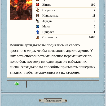
Жизнь
199
Скорость
7
Инициатива
11
Заряды
0
Мана
0
Прирост
1
Стоимость
4666
Великие архидьяволы поднялись из своего
яростного мира, чтобы возглавить адские армии. У
них есть способность мгновенно перемещаться по
полю боя, поэтому ни один враг не избежит их
гнева. Архидьяволы способны призывать пещерных
владык, чтобы те сражались на их стороне.
Голосование