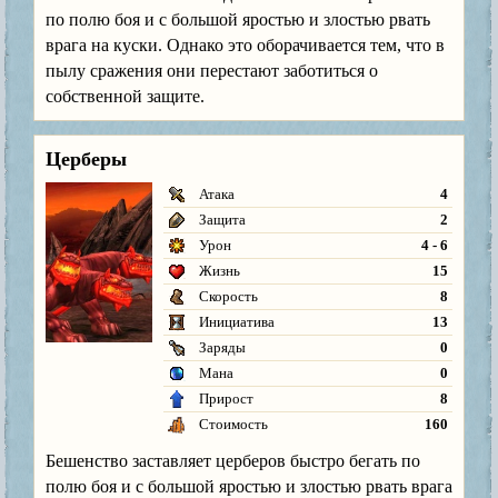
по полю боя и с большой яростью и злостью рвать
врага на куски. Однако это оборачивается тем, что в
пылу сражения они перестают заботиться о
собственной защите.
Церберы
Атака
4
Защита
2
Урон
4 - 6
Жизнь
15
Скорость
8
Инициатива
13
Заряды
0
Мана
0
Прирост
8
Стоимость
160
Бешенство заставляет церберов быстро бегать по
полю боя и с большой яростью и злостью рвать врага