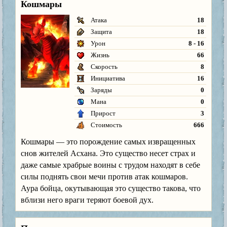
Кошмары
Атака
18
Защита
18
Урон
8 - 16
Жизнь
66
Скорость
8
Инициатива
16
Заряды
0
Мана
0
Прирост
3
Стоимость
666
Кошмары — это порождение самых извращенных
снов жителей Асхана. Это существо несет страх и
даже самые храбрые воины с трудом находят в себе
силы поднять свои мечи против атак кошмаров.
Аура бойца, окутывающая это существо такова, что
вблизи него враги теряют боевой дух.