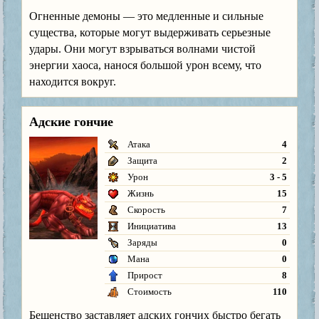
Огненные демоны — это медленные и сильные
существа, которые могут выдерживать серьезные
удары. Они могут взрываться волнами чистой
энергии хаоса, нанося большой урон всему, что
находится вокруг.
Адские гончие
Атака
4
Защита
2
Урон
3 - 5
Жизнь
15
Скорость
7
Инициатива
13
Заряды
0
Мана
0
Прирост
8
Стоимость
110
Бешенство заставляет адских гончих быстро бегать