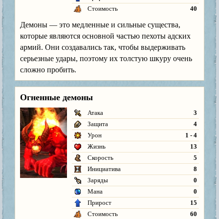
Стоимость
40
Демоны — это медленные и сильные существа,
которые являются основной частью пехоты адских
армий. Они создавались так, чтобы выдерживать
серьезные удары, поэтому их толстую шкуру очень
сложно пробить.
Огненные демоны
Атака
3
Защита
4
Урон
1 - 4
Жизнь
13
Скорость
5
Инициатива
8
Заряды
0
Мана
0
Прирост
15
Стоимость
60