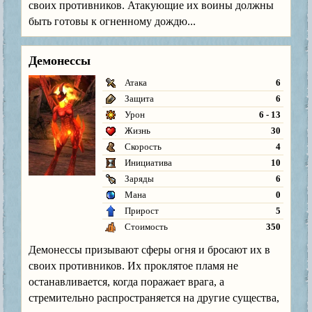
своих противников. Атакующие их воины должны
быть готовы к огненному дождю...
Демонессы
Атака
6
Защита
6
Урон
6 - 13
Жизнь
30
Скорость
4
Инициатива
10
Заряды
6
Мана
0
Прирост
5
Стоимость
350
Демонессы призывают сферы огня и бросают их в
своих противников. Их проклятое пламя не
останавливается, когда поражает врага, а
стремительно распространяется на другие существа,