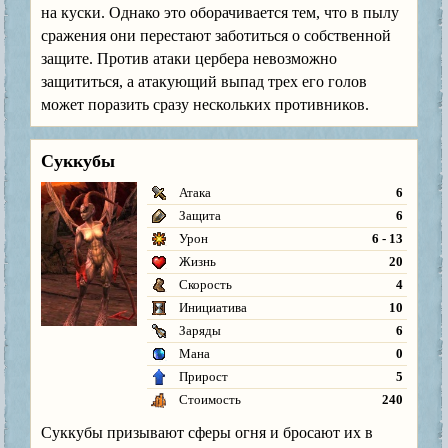
на куски. Однако это оборачивается тем, что в пылу
сражения они перестают заботиться о собственной
защите. Против атаки цербера невозможно
защититься, а атакующий выпад трех его голов
может поразить сразу нескольких противников.
Суккубы
Атака
6
Защита
6
Урон
6 - 13
Жизнь
20
Скорость
4
Инициатива
10
Заряды
6
Мана
0
Прирост
5
Стоимость
240
Суккубы призывают сферы огня и бросают их в