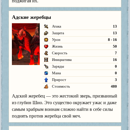
поджигая их.
Адские жеребцы
Атака
13
Защита
13
Урон
8 - 16
Жизнь
50
Скорость
7
Инициатива
16
Заряды
0
Мана
0
Прирост
3
Стоимость
480
Адский жеребец — это жестокий зверь, призванный
из глубин Шио. Это существо окружает ужас и даже
самым храбрым воинам сложно найти в себе силы
поднять против жеребца свой меч.