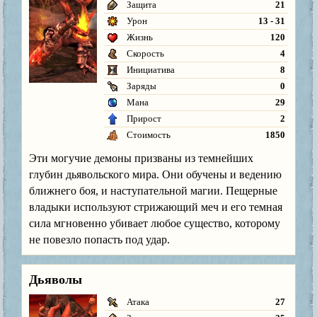
Защита
21
Урон
13 - 31
Жизнь
120
Скорость
4
Инициатива
8
Заряды
0
Мана
29
Прирост
2
Стоимость
1850
Эти могучие демоны призваны из темнейших
глубин дьявольского мира. Они обучены и ведению
ближнего боя, и наступательной магии. Пещерные
владыки используют стрижающий меч и его темная
сила мгновенно убивает любое существо, которому
не повезло попасть под удар.
Дьяволы
Атака
27