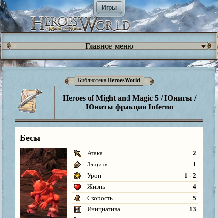
Игры
Главное меню
Библиотека
HeroesWorld
Heroes of Might and Magic 5 / Юниты /
Юниты фракции Inferno
Бесы
Атака
2
Защита
1
Урон
1 - 2
Жизнь
4
Скорость
5
Инициатива
13