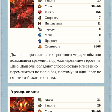
Защита
25
Урон
36 - 66
Жизнь
166
Скорость
7
Инициатива
11
Заряды
0
Мана
0
Прирост
1
Стоимость
3666
Дьяволов призвали из их яростного мира, чтобы они
возглавляли сражения под командованием героев из
Шио. Дьяволы обладают способностью мгновенно
перемещаться по полю боя, поэтому ни один враг не
сможет избежать их гнева.
Архидьяволы
Атака
31
Защита
29
Урон
36 - 66