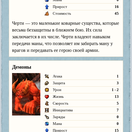
Прирост
16
Стоимость
45
Черти — это маленькие коварные существа, которые
весьма беззащитны в ближнем бою. Их сила
заключается в их числе. Черти владеют навыком
передачи маны, что позволяет им забирать ману у
врагов и передавать ее герою своей армии.
Демоны
Атака
1
Защита
3
Урон
1 - 2
Жизнь
13
Скорость
5
Инициатива
7
Заряды
0
Мана
0
Прирост
15