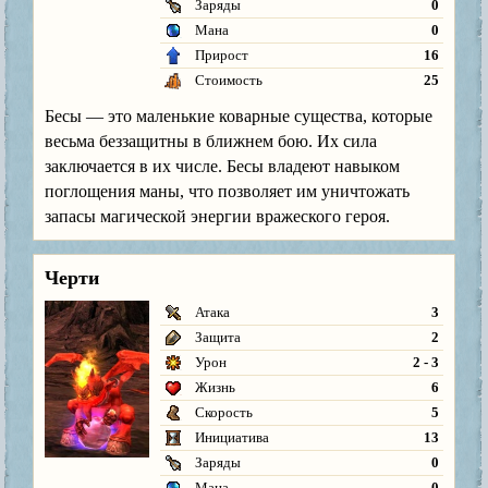
Заряды
0
Мана
0
Прирост
16
Стоимость
25
Бесы — это маленькие коварные существа, которые
весьма беззащитны в ближнем бою. Их сила
заключается в их числе. Бесы владеют навыком
поглощения маны, что позволяет им уничтожать
запасы магической энергии вражеского героя.
Черти
Атака
3
Защита
2
Урон
2 - 3
Жизнь
6
Скорость
5
Инициатива
13
Заряды
0
Мана
0