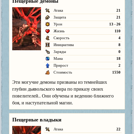
Пещерные демоны
Атака
21
Защита
21
Урон
13 - 26
Жизнь
110
Скорость
4
Инициатива
8
Заряды
0
Мана
18
Прирост
2
Стоимость
1550
Эти могучие демоны призваны из темнейших
глубин дьявольского мира по приказу своих
повелителей.. Они обучены и ведению ближнего
боя, и наступательной магии.
Пещерные владыки
Атака
22