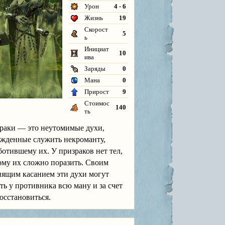
Урон
4 - 6
Жизнь
19
Скорост
5
ь
Инициат
10
ива
Заряды
0
Мана
0
Прирост
9
Стоимос
140
ть
раки — это неутомимые духи,
жденные служить некроманту,
ботившему их. У призраков нет тел,
ому их сложно поразить. Своим
нящим касанием эти духи могут
ть у противника всю ману и за счет
осстановиться.