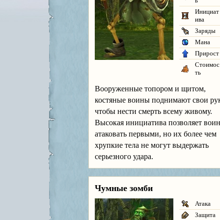
ь
Инициат
ива
Заряды
Мана
Прирост
Стоимос
ть
Вооруженные топором и щитом,
костяные воины поднимают свои ру
чтобы нести смерть всему живому.
Высокая инициатива позволяет вои
атаковать первыми, но их более чем
хрупкие тела не могут выдержать
серьезного удара.
Чумные зомби
Атака
Защита