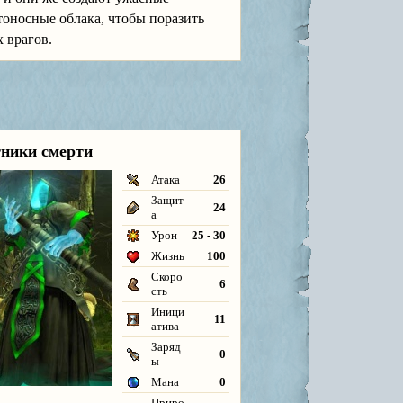
тоносные облака, чтобы поразить
 врагов.
тники смерти
Атака
26
Защит
24
а
Урон
25 - 30
Жизнь
100
Скоро
6
сть
Иници
11
атива
Заряд
0
ы
Мана
0
Приро