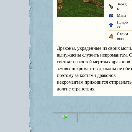
Заряд
ы
Мана
Приро
ст
Стоим
ость
Драконы, украденные из своих моги
вынуждены служить некромантам. 
состоят из костей мертвых драконов.
землях некромантов драконы не оби
поэтому за костями драконов
некромантам приходится отправлять
долгие странствия.