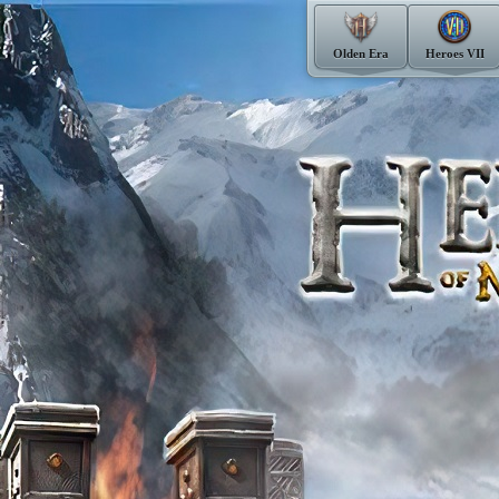
Olden Era
Heroes VII