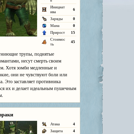
ь
Инициат
6
ива
Заряды
0
Мана
0
Прирост
15
Стоимос
45
ть
гниющие трупы, поднятые
омантами, несут смерть своим
ам. Хотя зомби медленные и
вкие, они не чувствуют боли или
а. Это заставляет противника
ься их и делает идеальным пушечным
м.
зраки
Атака
4
Защита
4