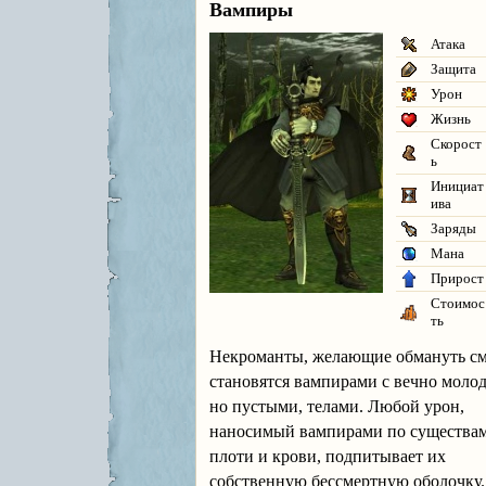
Вампиры
Атака
Защита
Урон
Жизнь
Скорост
ь
Инициат
ива
Заряды
Мана
Прирост
Стоимос
ть
Некроманты, желающие обмануть см
становятся вампирами с вечно моло
но пустыми, телами. Любой урон,
наносимый вампирами по существам
плоти и крови, подпитывает их
собственную бессмертную оболочку.