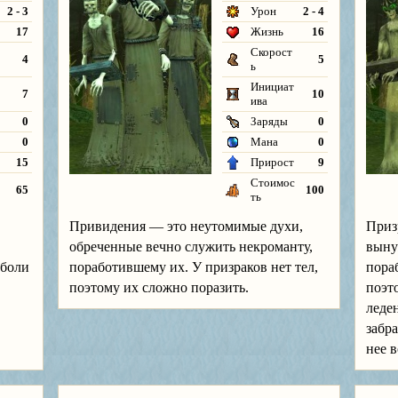
2 - 3
Урон
2 - 4
17
Жизнь
16
Скорост
4
5
ь
Инициат
7
10
ива
0
Заряды
0
0
Мана
0
15
Прирост
9
Стоимос
65
100
ть
Привидения — это неутомимые духи,
Приз
обреченные вечно служить некроманту,
выну
 боли
поработившему их. У призраков нет тел,
пора
поэтому их сложно поразить.
поэт
леде
забра
нее в