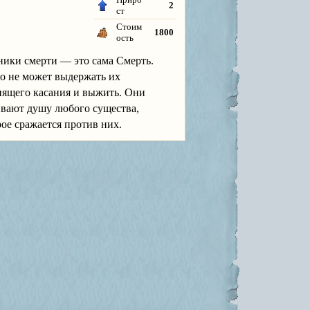
2
ст
Стоим
1800
ость
ники смерти — это сама Смерть.
о не может выдержать их
нящего касания и выжить. Они
вают душу любого существа,
рое сражается против них.