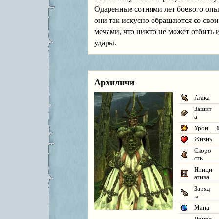
Одаренные сотнями лет боевого опы
они так искусно обращаются со сво
мечами, что никто не может отбить 
удары.
Архиличи
Атака
Защит
а
Урон
1
Жизнь
Скоро
сть
Иници
атива
Заряд
ы
Мана
Приро