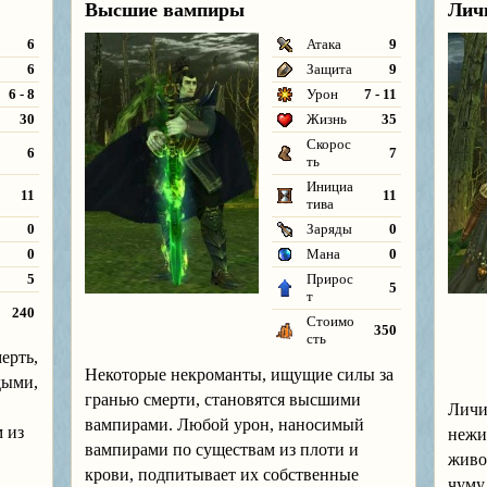
Высшие вампиры
Лич
6
Атака
9
6
Защита
9
6 - 8
Урон
7 - 11
30
Жизнь
35
Скорос
6
7
ть
Инициа
11
11
тива
0
Заряды
0
0
Мана
0
5
Прирос
5
т
240
Стоимо
350
сть
ерть,
Некоторые некроманты, ищущие силы за
дыми,
гранью смерти, становятся высшими
Личи
вампирами. Любой урон, наносимый
 из
нежи
вампирами по существам из плоти и
живо
крови, подпитывает их собственные
чуму