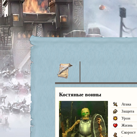
Костяные воины
Атака
Защита
Урон
Жизнь
Скорост