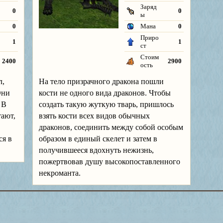
Заряд
0
0
ы
0
Мана
0
Приро
1
1
ст
Стоим
2400
2900
ость
л,
На тело призрачного дракона пошли
Они
кости не одного вида драконов. Чтобы
 В
создать такую жуткую тварь, пришлось
тают,
взять кости всех видов обычных
драконов, соединить между собой особым
ся в
образом в единый скелет и затем в
получившееся вдохнуть нежизнь,
пожертвовав душу высокопоставленного
некроманта.