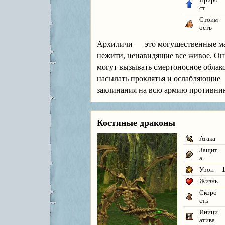
ст
Стоим
ость
Архиличи — это могущественные м
нежити, ненавидящие все живое. О
могут вызывать смертоносное облак
насылать проклятья и ослабляющие
заклинания на всю армию противник
Костяные драконы
Атака
Защит
а
Урон
1
Жизнь
Скоро
сть
Иници
атива