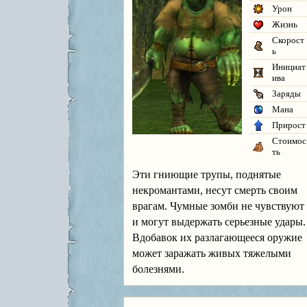
Урон
Жизнь
Скорост
ь
Инициат
ива
Заряды
Мана
Прирост
Стоимос
ть
Эти гниющие трупы, поднятые
некромантами, несут смерть своим
врагам. Чумные зомби не чувствуют
и могут выдержать серьезные удары.
Вдобавок их разлагающееся оружие
может заражать живых тяжелыми
болезнями.