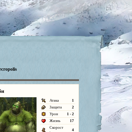
cropolis
би
Атака
1
Защита
2
Урон
1 - 2
Жизнь
17
Скорост
4