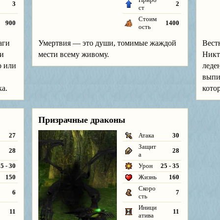
3
2
ст
Стоим
900
1400
ость
аги
Умертвия — это души, томимые жаждой
Вест
ни
мести всему живому.
Никт
о или
леде
выпи
а.
кото
Призрачные драконы
27
Атака
30
Защит
28
28
а
5 - 30
Урон
25 - 35
150
Жизнь
160
Скоро
6
7
сть
Иници
11
11
атива