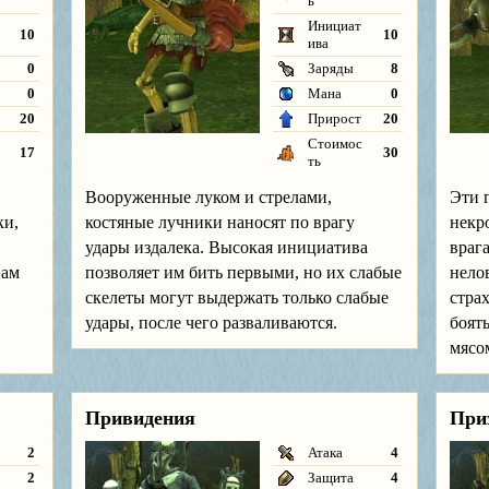
ь
Инициат
10
10
ива
0
Заряды
8
0
Мана
0
20
Прирост
20
Стоимос
17
30
ть
Вооруженные луком и стрелами,
Эти 
ки,
костяные лучники наносят по врагу
некр
удары издалека. Высокая инициатива
враг
нам
позволяет им бить первыми, но их слабые
нело
скелеты могут выдержать только слабые
страх
удары, после чего разваливаются.
боят
мясо
Привидения
При
2
Атака
4
2
Защита
4