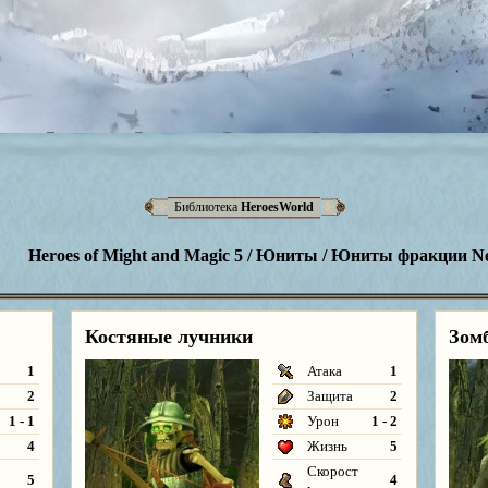
Библиотека
HeroesWorld
Heroes of Might and Magic 5 / Юниты / Юниты фракции Ne
Костяные лучники
Зом
1
Атака
1
2
Защита
2
1 - 1
Урон
1 - 2
4
Жизнь
5
Скорост
5
4