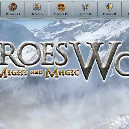
Heroes VI
Heroes V
Heroes IV
Heroes III
Heroes II