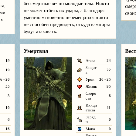
бессмертные вечно молодые тела. Никто
та,
смер
не может отбить их удары, а благодаря
ими
своих
умению мгновенно перемещаться никто
их
не способен предвидеть, откуда вампиры
будут атаковать.
Умертвия
Вес
19
Атака
24
Защит
19
22
а
6 - 20
Урон
20 - 25
55
Жизнь
95
Скоро
3
6
сть
Иници
10
11
атива
Заряд
6
0
ы
16
Мана
0
Приро