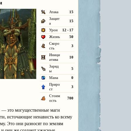
и
Атака
15
Защит
15
а
Урон
12 - 17
Жизнь
50
Скоро
3
сть
Иници
10
атива
Заряд
5
ы
Мана
0
Приро
3
ст
Стоим
700
ость
 — это могущественные маги
ти, источающие ненависть ко всему
му. Это они разносят по землям
, и они же создают ужасные