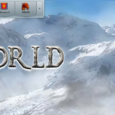
×
Heroes I
M&M