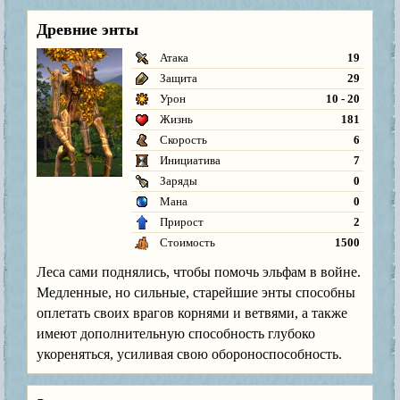
Древние энты
Атака
19
Защита
29
Урон
10 - 20
Жизнь
181
Скорость
6
Инициатива
7
Заряды
0
Мана
0
Прирост
2
Стоимость
1500
Леса сами поднялись, чтобы помочь эльфам в войне.
Медленные, но сильные, старейшие энты способны
оплетать своих врагов корнями и ветвями, а также
имеют дополнительную способность глубоко
укореняться, усиливая свою обороноспособность.