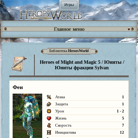
Игры
Главное меню
Библиотека
HeroesWorld
Heroes of Might and Magic 5 / Юниты /
Юниты фракции Sylvan
Феи
Атака
1
Защита
1
Урон
1 - 2
Жизнь
5
Скорость
7
Инициатива
12