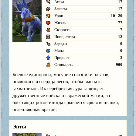
Атака
17
Защита
17
Урон
10 - 20
Жизнь
77
Скорость
7
Инициатива
12
Заряды
0
Мана
0
Прирост
3
Стоимость
900
Боевые единороги, могучие союзники эльфов,
появились из сердца лесов, чтобы выгнать
захватчиков. Их серебристая аура защищает
дружественные войска от вражеской магии, а с
блестящих рогов иногда срывается яркая вспышка,
ослепляющая врагов.
Энты