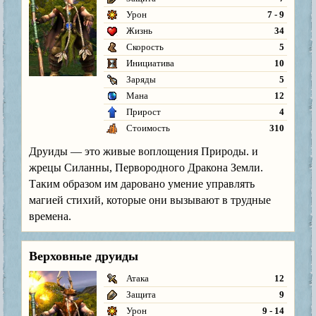
Урон
7 - 9
Жизнь
34
Скорость
5
Инициатива
10
Заряды
5
Мана
12
Прирост
4
Стоимость
310
Друиды — это живые воплощения Природы. и
жрецы Силанны, Первородного Дракона Земли.
Таким образом им даровано умение управлять
магией стихий, которые они вызывают в трудные
времена.
Верховные друиды
Атака
12
Защита
9
Урон
9 - 14