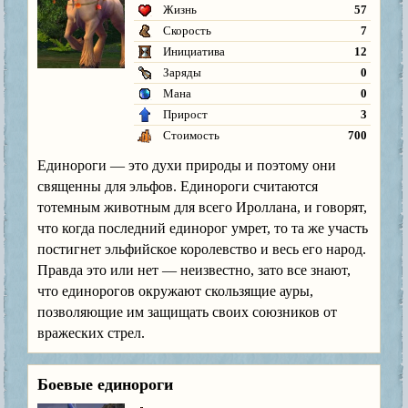
Жизнь
57
Скорость
7
Инициатива
12
Заряды
0
Мана
0
Прирост
3
Стоимость
700
Единороги — это духи природы и поэтому они
священны для эльфов. Единороги считаются
тотемным животным для всего Ироллана, и говорят,
что когда последний единорог умрет, то та же участь
постигнет эльфийское королевство и весь его народ.
Правда это или нет — неизвестно, зато все знают,
что единорогов окружают скользящие ауры,
позволяющие им защищать своих союзников от
вражеских стрел.
Боевые единороги