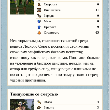
Скорость
6
Инициатива
11
Заряды
0
Мана
0
Прирост
9
Стоимость
65
Некоторые эльфы, считающиеся элитой среди
воинов Лесного Союза, посвятили свои жизни
сложному эльфийскому боевому искусству,
известному как танец с клинками. Полагаясь больше
на уклонение и быстрое действие, нежели чем на
отпор или грубую силу, танцующие с клинками не
носят защитных доспехов и поэтому уязвимы перед
ударами противника.
Танцующие со смертью
Атака
4
Защита
3