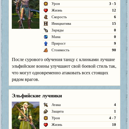
Урон
3 - 5
Жизнь
12
Скорость
6
Инициатива
15
Заряды
0
Мана
0
Прирост
9
Стоимость
90
После сурового обучения танцу с клинками лучшие
эльфийские воины улучшают свой боевой стиль так,
что могут одновременно атаковать всех стоящих
рядом врагов.
Эльфийские лучники
Атака
4
Защита
1
Урон
4 - 7
Жизнь
10