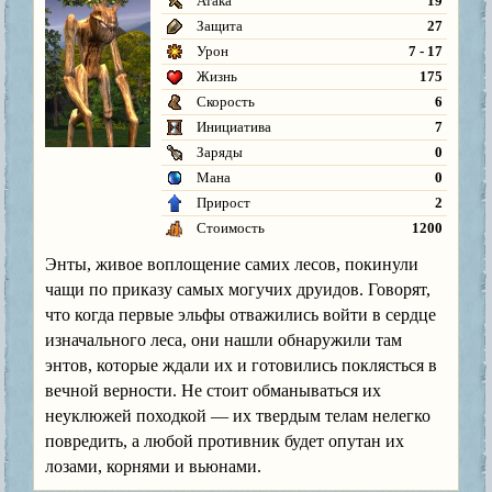
Атака
19
Защита
27
Урон
7 - 17
Жизнь
175
Скорость
6
Инициатива
7
Заряды
0
Мана
0
Прирост
2
Стоимость
1200
Энты, живое воплощение самих лесов, покинули
чащи по приказу самых могучих друидов. Говорят,
что когда первые эльфы отважились войти в сердце
изначального леса, они нашли обнаружили там
энтов, которые ждали их и готовились поклясться в
вечной верности. Не стоит обманываться их
неуклюжей походкой — их твердым телам нелегко
повредить, а любой противник будет опутан их
лозами, корнями и вьюнами.