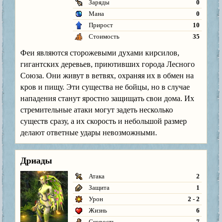
Заряды
0
Мана
0
Прирост
10
Стоимость
35
Феи являются сторожевыми духами кирсилов,
гигантских деревьев, приютивших города Лесного
Союза. Они живут в ветвях, охраняя их в обмен на
кров и пищу. Эти существа не бойцы, но в случае
нападения станут яростно защищать свои дома. Их
стремительные атаки могут задеть несколько
существ сразу, а их скорость и небольшой размер
делают ответные удары невозможными.
Дриады
Атака
2
Защита
1
Урон
2 - 2
Жизнь
6
Скорость
7