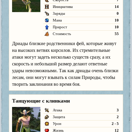
Инициатива
14
Заряды
0
Мана
10
Прирост
10
Стоимость
55
Дриады близкие родственники фей, которые живут
на высоких ветвях кирсилов. Их стремительные
атаки могут задеть несколько существ сразу, а их
скорость и небольшой размер делают ответные
удары невозможными. Так как дриады очень близки
лесам, они могут взывать к силам Природы, чтобы
творить заклинания во время боя.
Танцующие с клинками
Атака
3
Защита
2
Урон
2 - 5
Жизнь
12