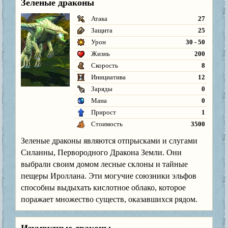
Зеленые драконы
Атака
27
Защита
25
Урон
30 - 50
Жизнь
200
Скорость
8
Инициатива
12
Заряды
0
Мана
0
Прирост
1
Стоимость
3500
Зеленые драконы являются отпрысками и слугами
Силанны, Первородного Дракона Земли. Они
выбрали своим домом лесные склоны и тайные
пещеры Ироллана. Эти могучие союзники эльфов
способны выдыхать кислотное облако, которое
поражает множество существ, оказавшихся рядом.
Изумрудные драконы