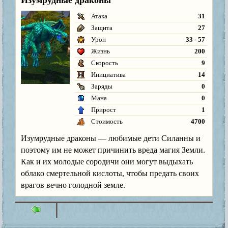
Атака
31
Защита
27
Урон
33 - 57
Жизнь
200
Скорость
9
Инициатива
14
Заряды
0
Мана
0
Прирост
1
Стоимость
4700
Изумрудные драконы — любимые дети Силанны и
поэтому им не может причинить вреда магия Земли.
Как и их молодые сородичи они могут выдыхать
облако смертельной кислоты, чтобы предать своих
врагов вечно голодной земле.