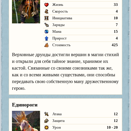
Жизнь
33
Скорость
4
Инициатива
10
Заряды
7
Мана
15
Прирост
4
Стоимость
425
Верховные друиды достигли вершин в магии стихий
и открыли для себя тайное знание, хранимое их
кастой. Связанные со своими союзниками так же,
как и со всеми живыми существами, они способны
передавать свою собственную ману дружественному
герою.
Единороги
Атака
12
Защита
12
Урон
10 - 20