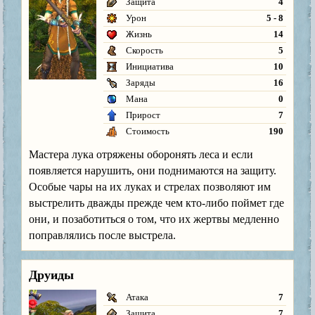
Защита
4
Урон
5 - 8
Жизнь
14
Скорость
5
Инициатива
10
Заряды
16
Мана
0
Прирост
7
Стоимость
190
Мастера лука отряжены оборонять леса и если
появляется нарушить, они поднимаются на защиту.
Особые чары на их луках и стрелах позволяют им
выстрелить дважды прежде чем кто-либо поймет где
они, и позаботиться о том, что их жертвы медленно
поправлялись после выстрела.
Друиды
Атака
7
Защита
7