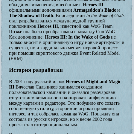
объединял изменения, внесённые в
Heroes III
официальными дополнениями
Armageddon's Blade
и
The Shadow of Death
. Впоследствии
In the Wake of Gods
стал разрабатываться международной группой
поклонников
Heroes III
, известной как WoG Team.
Позже она была преобразована в команду CoreWoG.
Как дополнение,
Heroes III: In the Wake of Gods
не
только вносит в оригинальную игру новые артефакты и
существа, но и кардинально меняет игровой процесс
при помощи скриптового движка Event Related Model
(ERM).
История разработки
В 2001 году русский игрок
Heroes of Might and Magic
III
Вячеслав Сальников занимался созданием
пользовательской кампании и оказался разочарован
отсутствием возможности копировать информацию
между картами в редакторе. Это побудило его создать
собственную утилиту, сторонние игроки проявили
интерес, и так собралась команда WoG. Поначалу она
состояла из русских игроков, но к весне 2002 года
проект стал интернациональным.