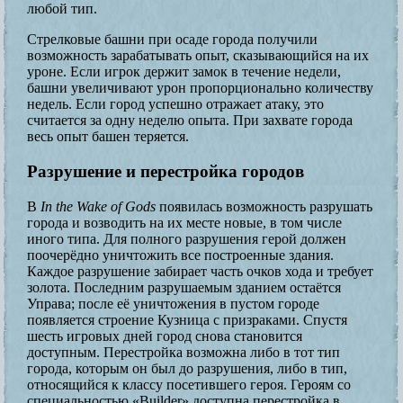
любой тип.
Стрелковые башни при осаде города получили
возможность зарабатывать опыт, сказывающийся на их
уроне. Если игрок держит замок в течение недели,
башни увеличивают урон пропорционально количеству
недель. Если город успешно отражает атаку, это
считается за одну неделю опыта. При захвате города
весь опыт башен теряется.
Разрушение и перестройка городов
В
In the Wake of Gods
появилась возможность разрушать
города и возводить на их месте новые, в том числе
иного типа. Для полного разрушения герой должен
поочерёдно уничтожить все построенные здания.
Каждое разрушение забирает часть очков хода и требует
золота. Последним разрушаемым зданием остаётся
Управа; после её уничтожения в пустом городе
появляется строение Кузница с призраками. Спустя
шесть игровых дней город снова становится
доступным. Перестройка возможна либо в тот тип
города, которым он был до разрушения, либо в тип,
относящийся к классу посетившего героя. Героям со
специальностью «Builder» доступна перестройка в