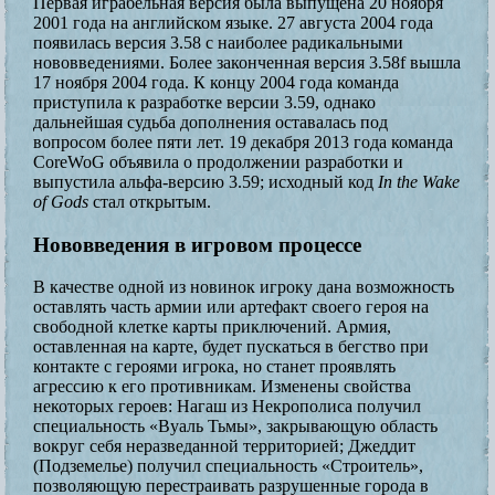
Первая играбельная версия была выпущена 20 ноября
2001 года на английском языке. 27 августа 2004 года
появилась версия 3.58 с наиболее радикальными
нововведениями. Более законченная версия 3.58f вышла
17 ноября 2004 года. К концу 2004 года команда
приступила к разработке версии 3.59, однако
дальнейшая судьба дополнения оставалась под
вопросом более пяти лет. 19 декабря 2013 года команда
CoreWoG объявила о продолжении разработки и
выпустила альфа-версию 3.59; исходный код
In the Wake
of Gods
стал открытым.
Нововведения в игровом процессе
В качестве одной из новинок игроку дана возможность
оставлять часть армии или артефакт своего героя на
свободной клетке карты приключений. Армия,
оставленная на карте, будет пускаться в бегство при
контакте с героями игрока, но станет проявлять
агрессию к его противникам. Изменены свойства
некоторых героев: Нагаш из Некрополиса получил
специальность «Вуаль Тьмы», закрывающую область
вокруг себя неразведанной территорией; Джеддит
(Подземелье) получил специальность «Строитель»,
позволяющую перестраивать разрушенные города в