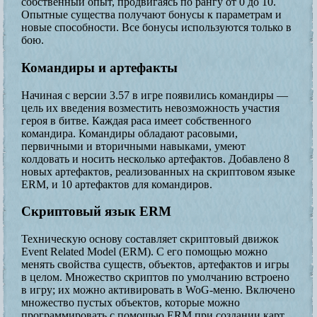
собственный опыт, продвигаясь по рангу от 0 до 10.
Опытные существа получают бонусы к параметрам и
новые способности. Все бонусы используются только в
бою.
Командиры и артефакты
Начиная с версии 3.57 в игре появились командиры —
цель их введения возместить невозможность участия
героя в битве. Каждая раса имеет собственного
командира. Командиры обладают расовыми,
первичными и вторичными навыками, умеют
колдовать и носить несколько артефактов. Добавлено 8
новых артефактов, реализованных на скриптовом языке
ERM, и 10 артефактов для командиров.
Скриптовый язык ERM
Техническую основу составляет скриптовый движок
Event Related Model (ERM). С его помощью можно
менять свойства существ, объектов, артефактов и игры
в целом. Множество скриптов по умолчанию встроено
в игру; их можно активировать в WoG-меню. Включено
множество пустых объектов, которые можно
программировать с помощью ERM при создании карт,