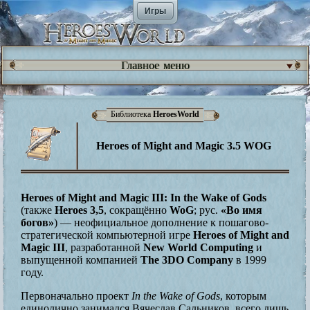
Игры
Главное меню
Библиотека
HeroesWorld
Heroes of Might and Magic 3.5 WOG
Heroes of Might and Magic III: In the Wake of Gods
(также
Heroes 3,5
, сокращённо
WoG
; рус.
«Во имя
богов»
) — неофициальное дополнение к пошагово-
стратегической компьютерной игре
Heroes of Might and
Magic III
, разработанной
New World Computing
и
выпущенной компанией
The 3DO Company
в 1999
году.
Первоначально проект
In the Wake of Gods
, которым
единолично занимался Вячеслав Сальников, всего лишь