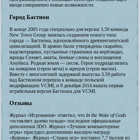
вводя совершенно новые возможности.
Город Бастион
В конце 2005 года специально для версии 3.59 команда
New Town Group занялась созданием нового типа
города — Бастиона, вдохновлённого древнеегипетской
цивилизацией. В армию были утверждены скарабеи,
надсмотрщики, пустынные странники на верблюдах,
жрицы Сехмет, аматы, боевые слоны и воплощения
Анубиса. Родная земля — песок. Герои подразделялись
на номархов (герои меча) и жрецов (герои магии).
Вместе с многолетней задержкой выпуска 3.59 работа
над Бастионом перешла к команде польской
модификации VCMI, и 9 декабря 2014 вышла первая
играбельная версия Бастиона для VCMI.
Отзывы
Журнал «Игромания» отметил, что
In the Wake of Gods
«оставляет далеко позади» последние официальные
дополнения 3DO. Журнал «Лучшие компьютерные
игры» присудил дополнению высшую награду
«Корона». Журнал «Страна игр» поставил 7,7 баллов из