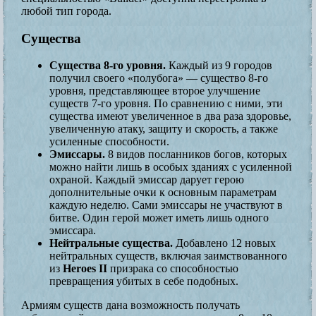
любой тип города.
Существа
Существа 8-го уровня.
Каждый из 9 городов
получил своего «полубога» — существо 8-го
уровня, представляющее второе улучшение
существ 7-го уровня. По сравнению с ними, эти
существа имеют увеличенное в два раза здоровье,
увеличенную атаку, защиту и скорость, а также
усиленные способности.
Эмиссары.
8 видов посланников богов, которых
можно найти лишь в особых зданиях с усиленной
охраной. Каждый эмиссар дарует герою
дополнительные очки к основным параметрам
каждую неделю. Сами эмиссары не участвуют в
битве. Один герой может иметь лишь одного
эмиссара.
Нейтральные существа.
Добавлено 12 новых
нейтральных существ, включая заимствованного
из
Heroes II
призрака со способностью
превращения убитых в себе подобных.
Армиям существ дана возможность получать