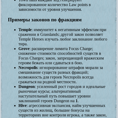
фиксированное количество Law points в
зависимости от уровня улучшения.
Примеры законов по фракциям
Temple
: иммунитет к негативным эффектам при
сражении в Grasslands; другой закон позволяет
Temple Heroes изучать любое заклинание любого
тира.
Grove
: расширение лимита Focus Charge;
снижение стоимости способностей существ в
Focus Charges; закон, запрещающий вражеским
героям бежать или сдаваться в бою.
Necropolis
: игнорирование штрафов морали за
смешивание существ разных фракций;
возможность для героев Necropolis всегда
сражаться на родной местности.
Dungeon
: усиленный рост городов и идеальные
рыночные курсы; альтернативный
наступательный путь повышает уровни
заклинаний героев Dungeon на
1
.
Hive
: агрессивная экспансия, найм улучшенных
существ из жилищ, большие бонусы на
территориях вне контроля игрока, а также закон,