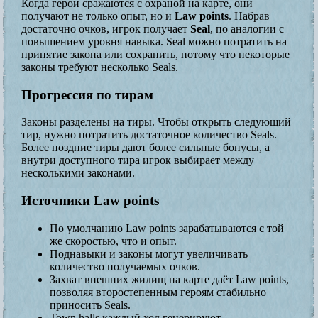
Когда герои сражаются с охраной на карте, они
получают не только опыт, но и
Law points
. Набрав
достаточно очков, игрок получает
Seal
, по аналогии с
повышением уровня навыка. Seal можно потратить на
принятие закона или сохранить, потому что некоторые
законы требуют несколько Seals.
Прогрессия по тирам
Законы разделены на тиры. Чтобы открыть следующий
тир, нужно потратить достаточное количество Seals.
Более поздние тиры дают более сильные бонусы, а
внутри доступного тира игрок выбирает между
несколькими законами.
Источники Law points
По умолчанию Law points зарабатываются с той
же скоростью, что и опыт.
Поднавыки и законы могут увеличивать
количество получаемых очков.
Захват внешних жилищ на карте даёт Law points,
позволяя второстепенным героям стабильно
приносить Seals.
Town halls каждый ход генерируют