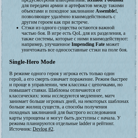
для передачи армии и артефактов между такими
объектами и походное заклинание
Assemble!
,
позволяющее удалённо взаимодействовать с
другим героем как при встрече.
Стэки из одного существа остаются важной
частью боя. В игре есть QoL для их разделения, а
также системы, которые с ними взаимодействуют:
например, улучшенное
Impending Fate
может
уничтожать все односоставные стэки на поле боя.
Single-Hero Mode
В режиме одного героя у игрока есть только один
герой, а его смерть означает поражение. Режим быстрее
и проще в управлении, чем классика с цепочками, но
повышает ставки. Шаблоны отличаются от
классических: зоны исследуются медленнее, матч
занимает больше игровых дней, на некоторых шаблонах
больше жилищ существ, а способы получения
походных заклинаний для быстрого исследования
карты упрощены и могут быть доступны с начала. У
режима планируются отдельные ladder и рейтинг.
Источник:
Devlog #2
.