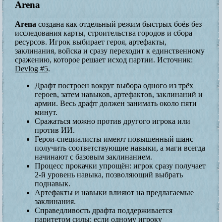
Arena
Arena
создана как отдельный режим быстрых боёв без
исследования карты, строительства городов и сбора
ресурсов. Игрок выбирает героя, артефакты,
заклинания, войска и сразу переходит к единственному
сражению, которое решает исход партии. Источник:
Devlog #5
.
Драфт построен вокруг выбора одного из трёх
героев, затем навыков, артефактов, заклинаний и
армии. Весь драфт должен занимать около пяти
минут.
Сражаться можно против другого игрока или
против ИИ.
Герои-специалисты имеют повышенный шанс
получить соответствующие навыки, а маги всегда
начинают с базовым заклинанием.
Процесс прокачки упрощён: игрок сразу получает
2-й уровень навыка, позволяющий выбрать
поднавык.
Артефакты и навыки влияют на предлагаемые
заклинания.
Справедливость драфта поддерживается
паритетом силы: если одному игроку