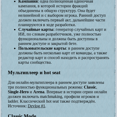
Кампания
: одна полноценная одиночная
кампания, в которой истории фракций
объединены в общую структуру. Она будет
нелинейной и с выбором игрока. Ранний доступ
должен включать первый акт, дальнейшие части
планируются в ходе разработки.
Случайные карты
: генератор случайных карт и
ИИ, по словам разработчиков, уже полностью
функциональны и должны быть доступны в
раннем доступе и закрытой бете.
Пользовательские карты
: в раннем доступе
должны быть несколько карт от команды, а также
редактор карт и способ находить и распространять
карты сообщества.
Мультиплеер и hot seat
Для онлайн-мультиплеера в раннем доступе заявлены
три полностью функциональных режима:
Classic
,
Single-Hero
и
Arena
. Впервые в истории серии онлайн
должен включать matchmaking, профили игроков и
ladder. Классический hot seat также подтверждён.
Источник:
Devlog #1
.
Classic Mode