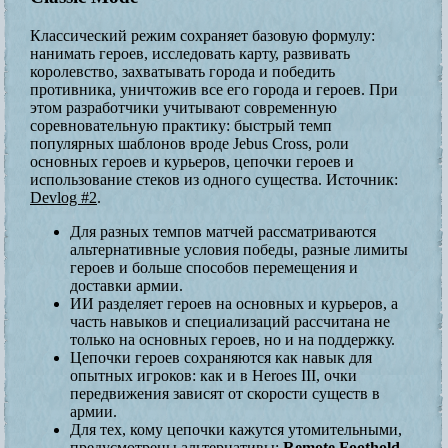
Классический режим сохраняет базовую формулу:
нанимать героев, исследовать карту, развивать
королевство, захватывать города и победить
противника, уничтожив все его города и героев. При
этом разработчики учитывают современную
соревновательную практику: быстрый темп
популярных шаблонов вроде Jebus Cross, роли
основных героев и курьеров, цепочки героев и
использование стеков из одного существа. Источник:
Devlog #2
.
Для разных темпов матчей рассматриваются
альтернативные условия победы, разные лимиты
героев и больше способов перемещения и
доставки армии.
ИИ разделяет героев на основных и курьеров, а
часть навыков и специализаций рассчитана не
только на основных героев, но и на поддержку.
Цепочки героев сохраняются как навык для
опытных игроков: как и в Heroes III, очки
передвижения зависят от скорости существ в
армии.
Для тех, кому цепочки кажутся утомительными,
предусмотрены альтернативы:
Remote Foothold