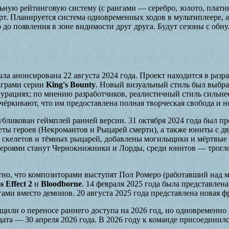
ьную рейтинговую систему (с рангами — серебро, золото, платин
рт. Планируется система одновременных ходов в мультиплеере,
 до появления в зоне видимости друг друга. Будут сезоны с об
ла анонсирована 22 августа 2024 года. Проект находится в разр
 играми серии
King's Bounty
. Новый визуальный стиль был выбра
урациях; по мнению разработчиков, реалистичный стиль сильне
ёркивают, что им предоставлена полная творческая свобода и но
убликован геймплей ранней версии. 31 октября 2024 года был 
ты героев (Некромантов и Рыцарей смерти), а также юниты с 
, скелетов и тёмных рыцарей, добавлены могильщики и мёртвые 
героями станут Чернокнижники и Лорды, среди юнитов — трогло
стно, что композиторами выступят Пол Ромеро (работавший над м
 Effect 2
и
Bloodborne
. 14 февраля 2025 года была представле
ми вместо демонов. 20 августа 2025 года представлена новая ф
бщили о переносе раннего доступа на 2026 год, но одновременно
ата — 30 апреля 2026 года. В 2026 году к команде присоединил