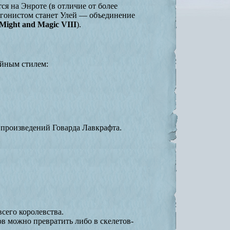
я на Энроте (в отличие от более
агонистом станет Улей — объединение
Might and Magic VIII
).
ейным стилем:
 произведений Говарда Лавкрафта.
сего королевства.
ов можно превратить либо в скелетов-