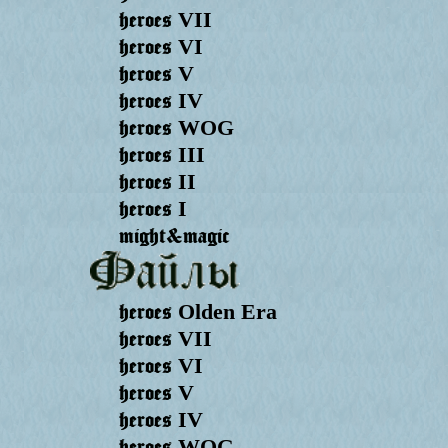
heroes
VII
heroes
VI
heroes
V
heroes
IV
heroes
WOG
heroes
III
heroes
II
heroes
I
might&magic
heroes
Olden Era
heroes
VII
heroes
VI
heroes
V
heroes
IV
heroes
WOG