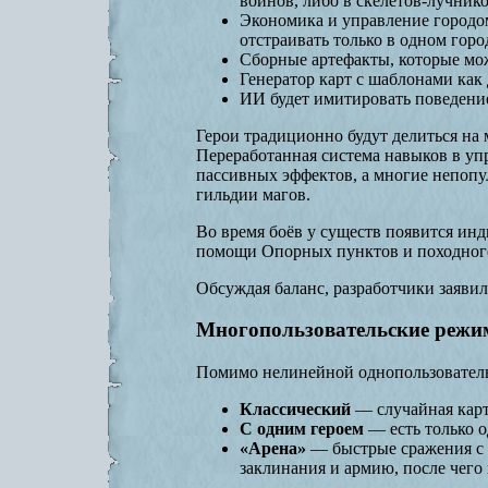
воинов, либо в скелетов-лучнико
Экономика и управление городо
отстраивать только в одном горо
Сборные артефакты, которые мож
Генератор карт с шаблонами как 
ИИ будет имитировать поведение
Герои традиционно будут делиться на
Переработанная система навыков в у
пассивных эффектов, а многие непопу
гильдии магов.
Во время боёв у существ появится инд
помощи Опорных пунктов и походног
Обсуждая баланс, разработчики заявил
Многопользовательские реж
Помимо нелинейной однопользовательс
Классический
— случайная карт
С одним героем
— есть только о
«Арена»
— быстрые сражения с «
заклинания и армию, после чего 