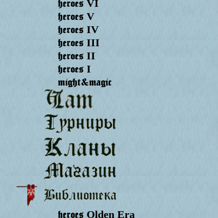
heroes
VI
heroes
V
heroes
IV
heroes
III
heroes
II
heroes
I
might&magic
heroes
Olden Era