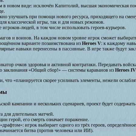
в.
м в новом виде: исключён Капитолий, высшая экономическая по
де.
но улучшать при помощи нового ресурса, приходящего на смену
для классической игры, так и для новых режимов.
 игроков-людей, в том числе использовать героев-курьеров.
 магов и воинов. На каждом новом уровне игрок сможет выбират
прощённом варианте позаимствована из
Heroes V
: к каждому нав
лярные навыки перенесены в пассивные. В игре также будут закл
икатор очков здоровья и активной контратаки. Передавать войск
о заклинания «Общий сбор!» — системы караванов из
Heroes IV
и, что «планируется скорее усиливать элементы, нежели ослабля
имы
кой кампании и нескольких сценариев, проект будет содержать
а для длительных матчей.
дин герой, его смерть означает поражение.
драфтом»: игрок выбирает одного из трёх героев, определённое 
начинается битва (против человека или ИИ).