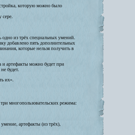
стройка, которую можно было
 сере.
ь одно из трёх специальных умений.
ыку добавлено пять дополнительных
инания, которые нельзя получить в
а и артефакты можно будет при
не будет.
ть их».
 три многопользовательских режима:
умение, артефакты (из трёх),