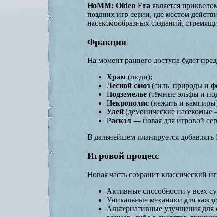
HoMM: Olden Era
является приквелом
поздних игр серии, где местом дейст
насекомообразных созданий, стремящи
Фракции
На момент раннего доступа будет пре
Храм
(люди);
Лесной союз
(силы природы и фе
Подземелье
(тёмные эльфы и по
Некрополис
(нежить и вампиры)
Улей
(демонические насекомые —
Раскол
— новая для игровой сер
В дальнейшем планируется добавлять
Игровой процесс
Новая часть сохранит классический и
Активные способности у всех сущ
Уникальные механики для каждо
Альтернативные улучшения для 