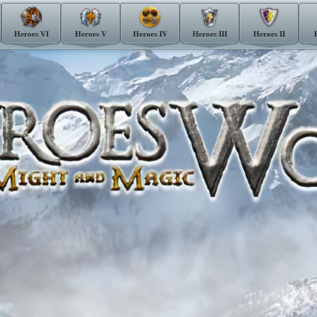
Heroes VI
Heroes V
Heroes IV
Heroes III
Heroes II