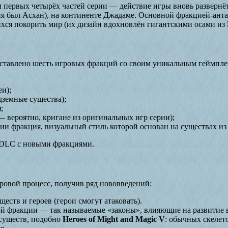
 первых четырёх частей серии — действие игры вновь развернётс
вия был Асхан), на континенте Джадаме. Основной фракцией-ант
хся покорить мир (их дизайн вдохновлён гигантскими осами из
дставлено шесть игровых фракций со своим уникальным геймпл
и);
дземные существа);
;
 вероятно, кригане из оригинальных игр серии);
ии фракция, визуальный стиль которой основан на существах из
 DLC с новыми фракциями.
гровой процесс, получив ряд нововведений:
еств и героев (герои смогут атаковать).
й фракции — так называемые «законы», влияющие на развитие в
существ, подобно
Heroes of Might and Magic V
: обычных скелет