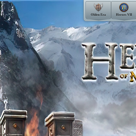
Olden Era
Heroes VII