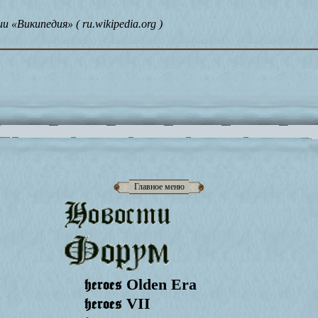
«Википедия» ( ru.wikipedia.org )
Главное меню
heroes
Olden Era
heroes
VII