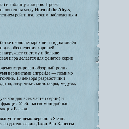
а) и таблицу лидеров. Проект
 аналогичная моду
Horn of the Abyss
,
нулением рейтинга, режим наблюдения и
аботке около четырёх лет и вдохновлён
н для обеспечения хорошей
е нагружает систему и больше
вая игра делается для фанатов серии.
продемонстрирован обзорный ролик
двумя вариантами апгрейда — помимо
гончие. 13 декабря разработчики
диты, лазутчики, минотавры, медузы,
узыкой для всех частей серии) и
на фракция Улей: насекомоподобные
ракция Раскол.
 выпустили демо-версию в Steam.
ся создатель серии Джон Ван Канегем