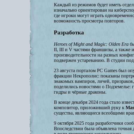
Каждый из режимов будет иметь отдел
изначально ориентирован на киберспо
где игроки могут играть одновременно
возможность просмотра повторов.
Разработка
Heroes of Might and Magic: Olden Era
бы
II, III и V частями франшизы, а также
производительности на разных конфиг
подвержен устареванию. В студии подч
23 августа порталом PC Games был оп
фракции Некрополис: показаны портре
знакомых вампиров, личей, призраков
поделились новостями о Подземелье: 
гидры и чёрные драконы.
В конце декабря 2024 года стало изве
композитор, приложивший руку к
Mass
существа, являющиеся всеобщими врага
9 октября 2025 года разработчики соо
Впоследствии была объявлена точная д
в роли творческого консультанта.