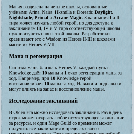
Магия разделена на четыре школы, основанные
учёными Arina, Naira, Hksmilla и Doreath:
Daylight
,
Nightshade
,
Primal
и
Arcane Magic
. Заклинания I и II
тира может изучать любой герой, но для доступа к
заклинаниям III, IV и V тира соответствующей школы
нужно изучить навык этой школы. Разработчики
сравнивают это с Wisdom из Heroes II-III и школами
магии из Heroes V-VII.
Мана и регенерация
Система маны близка к Heroes V: каждый пункт
Knowledge даёт
10
маны и
1
очко регенерации маны за
ход. Например, при
10
Knowledge герой
восстанавливает
10
маны за ход. Навыки и поднавыки
могут влиять на запас и восстановление маны.
Исследование заклинаний
В Olden Era можно исследовать заклинания. Раз в день
игрок может открыть любое отсутствующее заклинание
за ресурсы, и один Mage Guild со временем может
получить все заклинания в пределах своего
максимального тира. Это решает проблему случайной