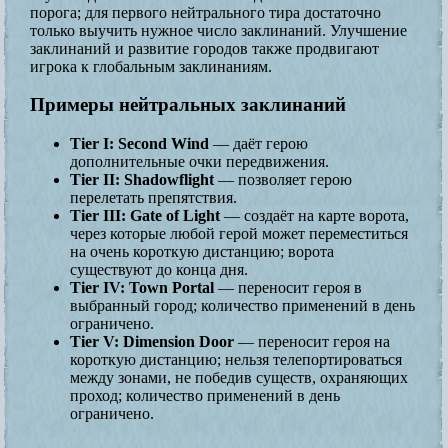
порога; для первого нейтрального тира достаточно
только выучить нужное число заклинаний. Улучшение
заклинаний и развитие городов также продвигают
игрока к глобальным заклинаниям.
Примеры нейтральных заклинаний
Tier I: Second Wind
— даёт герою
дополнительные очки передвижения.
Tier II: Shadowflight
— позволяет герою
перелетать препятствия.
Tier III: Gate of Light
— создаёт на карте ворота,
через которые любой герой может переместиться
на очень короткую дистанцию; ворота
существуют до конца дня.
Tier IV: Town Portal
— переносит героя в
выбранный город; количество применений в день
ограничено.
Tier V: Dimension Door
— переносит героя на
короткую дистанцию; нельзя телепортироваться
между зонами, не победив существ, охраняющих
проход; количество применений в день
ограничено.