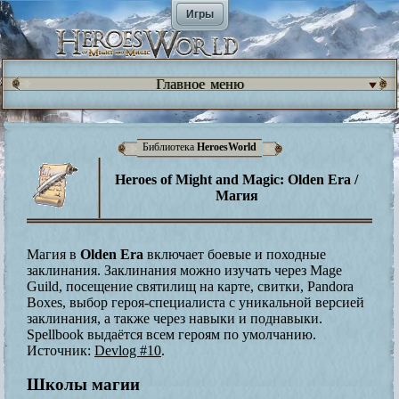
Игры
Главное меню
Библиотека
HeroesWorld
Heroes of Might and Magic: Olden Era /
Магия
Магия в
Olden Era
включает боевые и походные
заклинания. Заклинания можно изучать через Mage
Guild, посещение святилищ на карте, свитки, Pandora
Boxes, выбор героя-специалиста с уникальной версией
заклинания, а также через навыки и поднавыки.
Spellbook выдаётся всем героям по умолчанию.
Источник:
Devlog #10
.
Школы магии