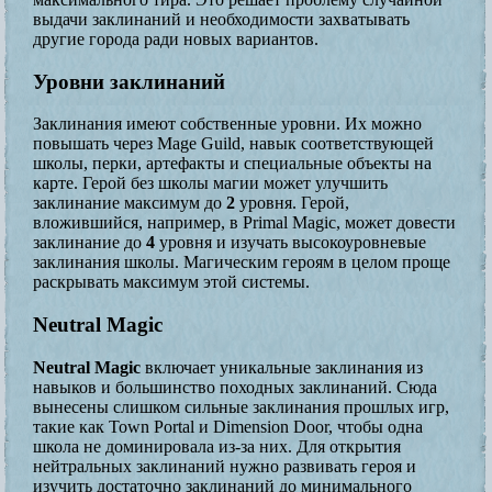
выдачи заклинаний и необходимости захватывать
другие города ради новых вариантов.
Уровни заклинаний
Заклинания имеют собственные уровни. Их можно
повышать через Mage Guild, навык соответствующей
школы, перки, артефакты и специальные объекты на
карте. Герой без школы магии может улучшить
заклинание максимум до
2
уровня. Герой,
вложившийся, например, в Primal Magic, может довести
заклинание до
4
уровня и изучать высокоуровневые
заклинания школы. Магическим героям в целом проще
раскрывать максимум этой системы.
Neutral Magic
Neutral Magic
включает уникальные заклинания из
навыков и большинство походных заклинаний. Сюда
вынесены слишком сильные заклинания прошлых игр,
такие как Town Portal и Dimension Door, чтобы одна
школа не доминировала из-за них. Для открытия
нейтральных заклинаний нужно развивать героя и
изучить достаточно заклинаний до минимального