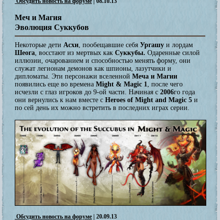
Обсудить новость на форуме
| 08.10.13
Меч и Магия
Эволюция Суккубов
Некоторые дети
Асхи
, пообещавшие себя
Ургашу
и лордам
Шеога
, восстают из мертвых как
Суккубы.
Одаренные силой
иллюзии, очарованием и способностью менять форму, они
служат легионам демонов как шпионы, лазутчики и
дипломаты. Эти персонажи вселенной
Меча и Магии
появились еще во времена
Might & Magic 1
, после чего
исчезли с глаз игроков до 9-ой части. Начиная с
2006
го года
они вернулись к нам вместе с
Heroes of Might and Magic 5
и
по сей день их можно встретить в последних играх серии.
Обсудить новость на форуме
| 20.09.13