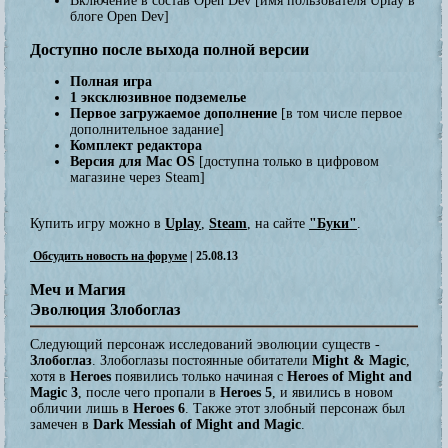
Включение в состав Open Dev
[имя пользователя Uplay в
блоге Open Dev]
Доступно после выхода
полной версии
Полная игра
1 эксклюзивное подземелье
Первое загружаемое дополнение
[в том числе первое
дополнительное задание]
Комплект редактора
Версия для Mac OS
[доступна только в цифровом
магазине через Steam]
Купить игру можно в
Uplay
,
Steam
, на сайте
"Буки"
.
Обсудить новость на форуме
| 25.08.13
Меч и Магия
Эволюция Злобоглаз
Следующий персонаж исследований эволюции существ -
Злобоглаз
. Злобоглазы постоянные обитатели
Might & Magic
,
хотя в
Heroes
появились только начиная с
Heroes of Might and
Magic 3
, после чего пропали в
Heroes 5
, и явились в новом
обличии лишь в
Heroes 6
. Также этот злобный персонаж был
замечен в
Dark Messiah of Might and Magic
.