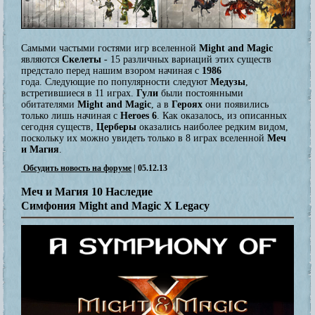
Самыми частыми гостями игр вселенной
Might and Magic
являются
Скелеты
- 15 различных вариаций этих существ
предстало перед нашим взором начиная с
1986
года. Следующие по популярности следуют
Медузы
,
встретившиеся в 11 играх.
Гули
были постоянными
обитателями
Might and Magic
, а в
Героях
они появились
только лишь начиная с
Heroes 6
.
Как оказалось, из описанных
сегодня существ,
Церберы
оказались наиболее редким видом,
поскольку их можно увидеть только в 8 играх вселенной
Меч
и Магия
.
Обсудить новость на форуме
| 05.12.13
Меч и Магия 10 Наследие
Симфония Might and Magic X Legacy