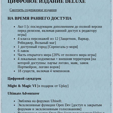
ЦИФРОВОЕ
ИЗДАНИЕ
DELUXE
Смотреть содержимое издания
НА ВРЕМЯ
РАННЕГО ДОСТУПА
Акт I
[с последующим дополнением до полной версии
перед релизом, включая ранний доступ к редактору
игры]
4 класса персонажей из 12
[Защитник, Варвар,
Рейнджер, Вольный маг]
1 доступный город
[Сорпигаль-у-моря]
6 лавок
Часть открытого мира
[20% от полного мира игры]
4 локальных подземелья + внешняя территория
[на
которой доступны: паучье логово, маяк, замок
Портмейрон, логово воров]
18 существ, включая 4 чемпионов.
Цифровой саундтрек
Might & Magic VI
[в подарок от Uplay]
Ultimate Adventurer
Эмблема на форумах Ubisoft.
Эксклюзивные функции Open Dev
[доступ к закрытым
форумам и эксклюзивным голосованиям]