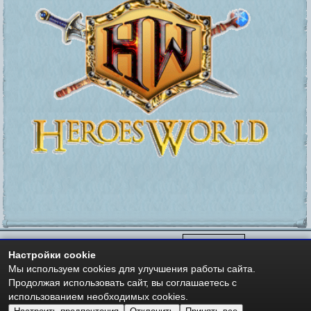
Настройки cookie
Мы используем cookies для улучшения работы сайта.
Мир Героев -
https://heroesworld.ru
- Heroes World
Авторские права - Copyright © 2006-2026 HeroesWorld.ru
Продолжая использовать сайт, вы соглашаетесь с
Heroes World (English)
использованием необходимых cookies.