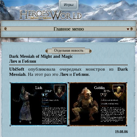
Игры
Главное меню
Отдельная новость
Dark Messiah of Might and Magic
Лич и Гоблин
UbiSoft
опубликовала очередных монстров из
Dark
Messiah
. На этот раз это
Лич
и
Гоблин
.
19.08.06