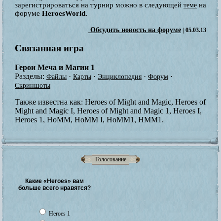
зарегистрироваться на турнир можно в следующей
на
теме
форуме
HeroesWorld.
Обсудить новость на форуме
| 05.03.13
Связанная игра
Герои Меча и Магии 1
Разделы:
·
·
·
·
Файлы
Карты
Энциклопедия
Форум
Скриншоты
Также известна как:
Heroes of Might and Magic, Heroes of
Might and Magic I, Heroes of Might and Magic 1, Heroes I,
Heroes 1, HoMM, HoMM I, HoMM1, HMM1.
Голосование
Какие «Heroes» вам
больше всего нравятся?
Heroes 1