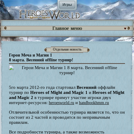
Игры
Главное меню
Отдельная новость
Герои Меча и Магии 1
8 марта. Весенний offline турнир!
5го марта 2012-го года стартовал
Весенний
оффлайн
турнир по
Heroes of Might and Magic 1
и
Heroes of Might
and Magic 2
в турнире примут участие игроки двух
интернет-ресурсов:
и
heroesworld.ru
handbookhmm.ru
Отличительной особенностью турнира является то, что он
состоит из 2 частей и проводится по непривычным
правилам.
Все подробности турнира, а также возможность