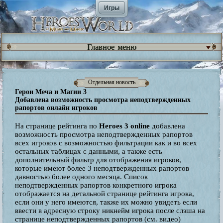
Игры
Главное меню
Отдельная новость
Герои Меча и Магии 3
Добавлена возможность просмотра неподтвержденных
рапортов онлайн игроков
На странице рейтинга по
Heroes 3 online
добавлена
возможность просмотра неподтвержденных рапортов
всех игроков с возможностью фильтрации как и во всех
остальных таблицах с данными, а также есть
дополнительный фильтр для отображения игроков,
которые имеют более 3 неподтвержденных рапортов
давностью более одного месяца. Список
неподтвержденных рапортов конкретного игрока
отображается на детальной странице рейтинга игрока,
если они у него имеются, также их можно увидеть если
ввести в адресную строку никнейм игрока после слэша на
странице неподтвержденных рапортов (см. видео)