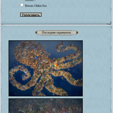
Heroes Olden Era
Последние скриншоты