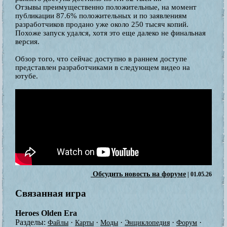
Отзывы преимущественно положительные, на момент
публикации 87.6% положительных и по заявлениям
разработчиков продано уже около 250 тысяч копий.
Похоже запуск удался, хотя это еще далеко не финальная
версия.
Обзор того, что сейчас доступно в раннем доступе
представлен разработчиками в следующем видео на
ютубе.
Обсудить новость на форуме
| 01.05.26
Связанная игра
Heroes Olden Era
Разделы:
·
·
·
·
·
Файлы
Карты
Моды
Энциклопедия
Форум