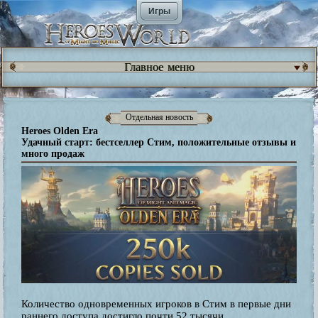
Игры
Главное меню
Отдельная новость
Heroes Olden Era
Удачный старт: бестселлер Стим, положительные отзывы и
много продаж
Количество одновременных игроков в Стим в первые дни
раннего доступа достигло почти 52 тысячи.