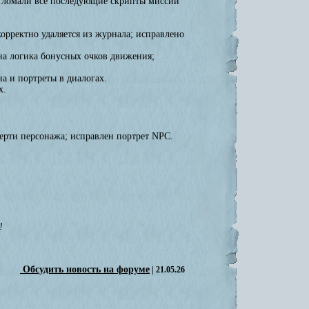
ые ломали все последующие скрипты миссии
орректно удаляется из журнала; исправлено
ена логика бонусных очков движения;
а и портреты в диалогах.
х.
ерти персонажа; исправлен портрет NPC.
!
Обсудить новость на форуме
| 21.05.26