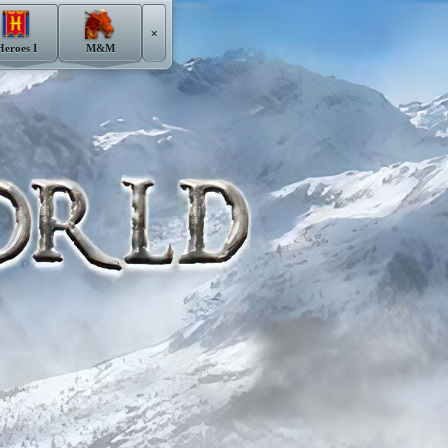
×
Heroes I
M&M