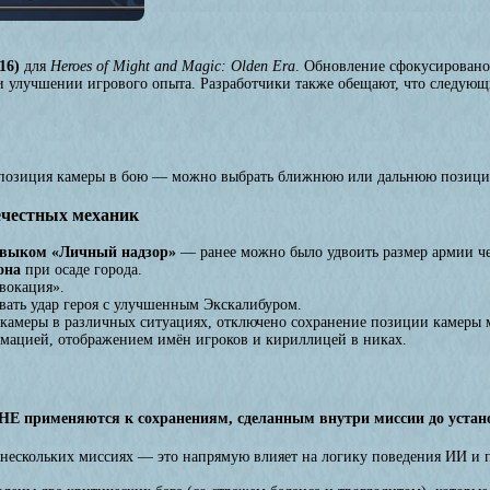
16)
для
Heroes of Might and Magic: Olden Era
. Обновление сфокусировано
и улучшении игрового опыта. Разработчики также обещают, что следующ
я позиция камеры в бою — можно выбрать ближнюю или дальнюю позиц
ечестных механик
навыком «Личный надзор»
— ранее можно было удвоить размер армии че
она
при осаде города.
вокация».
вать удар героя с улучшенным Экскалибуром.
 камеры в различных ситуациях, отключено сохранение позиции камеры 
мацией, отображением имён игроков и кириллицей в никах.
НЕ применяются к сохранениям, сделанным внутри миссии до устан
нескольких миссиях — это напрямую влияет на логику поведения ИИ и п