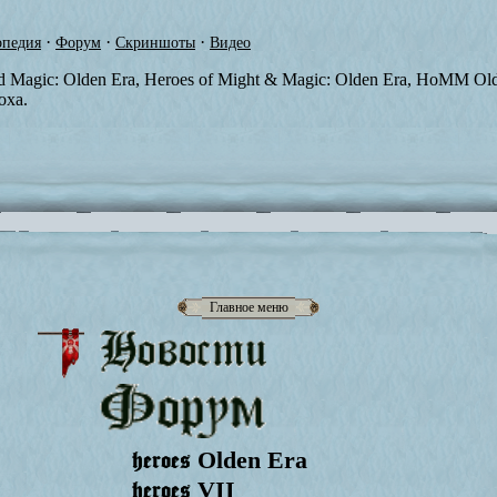
·
·
·
педия
Форум
Скриншоты
Видео
nd Magic: Olden Era, Heroes of Might & Magic: Olden Era, HoMM O
оха.
Главное меню
heroes
Olden Era
heroes
VII