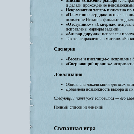
Миссия «Спасение рыцаря»:
исправ
и делали прохождение невозможным
Некромантия теперь включена по
«Пламенные сердца»:
исправлен диа
появление Игната в финальном диало
«Отступник» / «Скверна»:
исправле
исправлены маркеры заданий.
«Альвар дируил»:
исправлен пропус
Также исправления в миссиях «Беск
Сценарии
«Веселье и виселицы»:
исправлена б
«Сверкающий пролив»:
исправлено
Локализация
Обновлена локализация для всех язы
Добавлена возможность выбора языка
Следующий патч уже готовится — его гла
Полный список изменений
Связанная игра