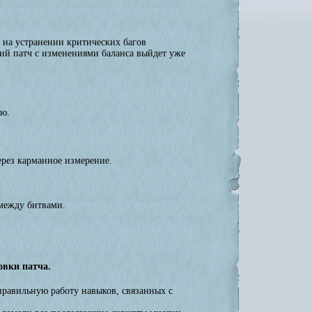
 на устранении критических багов
ий патч с изменениями баланса выйдет уже
ию.
рез карманное измерение.
между битвами.
овки патча.
равильную работу навыков, связанных с