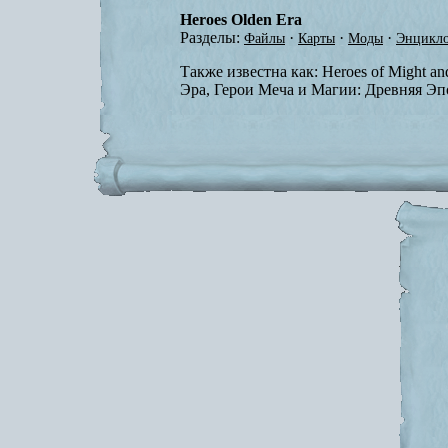
Heroes Olden Era
Разделы:
·
·
·
Файлы
Карты
Моды
Энцикло
Также известна как:
Heroes of Might a
Эра, Герои Меча и Магии: Древняя Эп