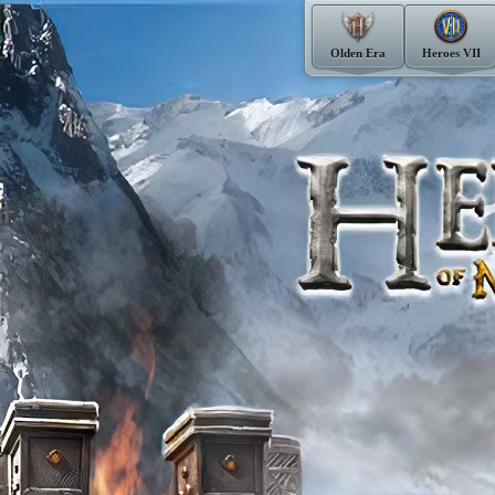
Olden Era
Heroes VII