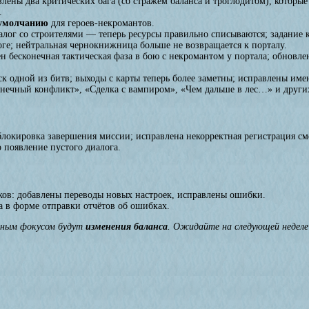
лены два критических бага (со стражем баланса и троглодитом), котор
.
 умолчанию
для героев-некромантов.
лог со строителями — теперь ресурсы правильно списываются; задание к
ге; нейтральная чернокнижница больше не возвращается к порталу.
н бесконечная тактическая фаза в бою с некромантом у портала; обновл
к одной из битв; выходы с карты теперь более заметны; исправлены имен
онечный конфликт», «Сделка с вампиром», «Чем дальше в лес…» и други
локировка завершения миссии; исправлена некорректная регистрация см
 появление пустого диалога.
ков: добавлены переводы новых настроек, исправлены ошибки.
 в форме отправки отчётов об ошибках.
вным фокусом будут
изменения баланса
. Ожидайте на следующей неделе