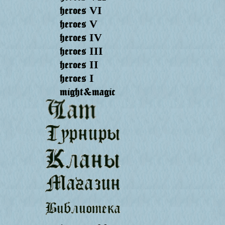
heroes
VI
heroes
V
heroes
IV
heroes
III
heroes
II
heroes
I
might&magic