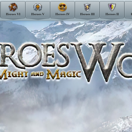
Heroes VI
Heroes V
Heroes IV
Heroes III
Heroes II