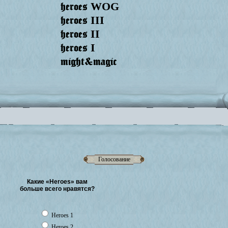
heroes
WOG
heroes
III
heroes
II
heroes
I
might&magic
Голосование
Какие «Heroes» вам
больше всего нравятся?
Heroes 1
Heroes 2