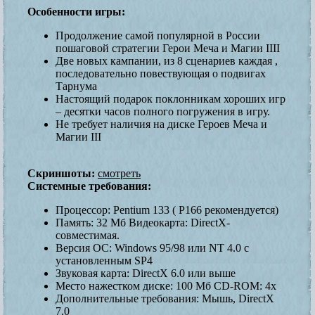
Особенности игры:
Продолжение самой популярной в России
пошаговой стратегии Герои Меча и Магии IIII
Две новых кампании, из 8 сценариев каждая ,
последовательно повествующая о подвигах
Тарнума
Настоящий подарок поклонникам хороших игр
– десятки часов полного погружения в игру.
Не требует наличия на диске Героев Меча и
Магии III
Скриншоты:
смотреть
Системные требования:
Процессор: Pentium 133 ( Р166 рекомендуется)
Память: 32 Мб Видеокарта: DirectX-
совместимая.
Версия ОС: Windows 95/98 или NT 4.0 с
установленным SP4
Звуковая карта: DirectX 6.0 или выше
Место нажестком диске: 100 Мб CD-ROM: 4х
Дополнительные требования: Мышь, DirectX
7.0