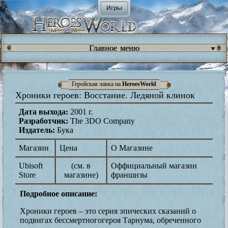
Игры
Главное меню
Геройская лавка на
HeroesWorld
Хроники героев: Восстание. Ледяной клинок
Дата выхода:
2001 г.
Разработчик:
The 3DO Company
Издатель:
Бука
Магазин
Цена
О Магазине
Ubisoft
(см. в
Оффициальный магазин
Store
магазине)
франшизы
Подробное описание:
Хроники героев – это серия эпических сказаний о
подвигах бессмертногогероя Тарнума, обреченного