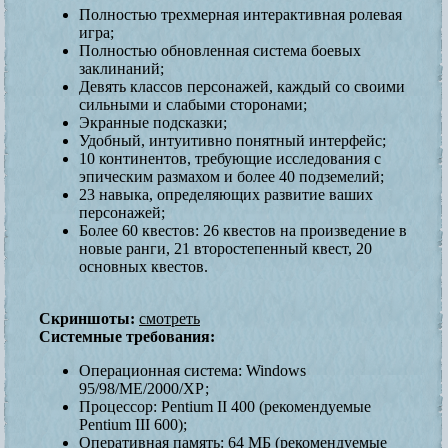
Полностью трехмерная интерактивная ролевая
игра;
Полностью обновленная система боевых
заклинаний;
Девять классов персонажей, каждый со своими
сильными и слабыми сторонами;
Экранные подсказки;
Удобный, интуитивно понятный интерфейс;
10 континентов, требующие исследования с
эпическим размахом и более 40 подземелий;
23 навыка, определяющих развитие ваших
персонажей;
Более 60 квестов: 26 квестов на произведение в
новые ранги, 21 второстепенный квест, 20
основных квестов.
Скриншоты:
смотреть
Системные требования:
Операционная система: Windows
95/98/ME/2000/ХР;
Процессор: Pentium II 400 (рекомендуемые
Pentium III 600);
Оперативная память: 64 МБ (рекомендуемые