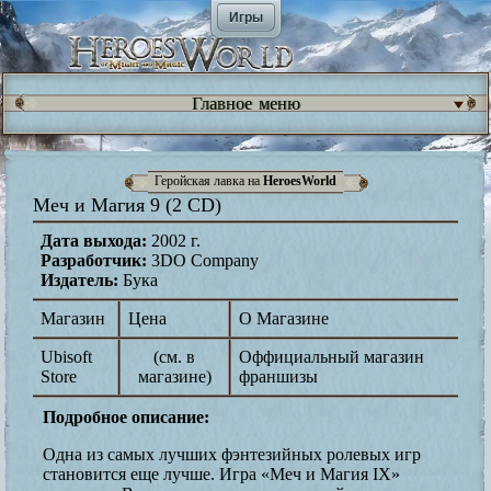
Игры
Главное меню
Геройская лавка на
HeroesWorld
Меч и Магия 9 (2 CD)
Дата выхода:
2002 г.
Разработчик:
3DO Company
Издатель:
Бука
Магазин
Цена
О Магазине
Ubisoft
(см. в
Оффициальный магазин
Store
магазине)
франшизы
Подробное описание:
Одна из самых лучших фэнтезийных ролевых игр
становится еще лучше. Игра «Меч и Магия IX»