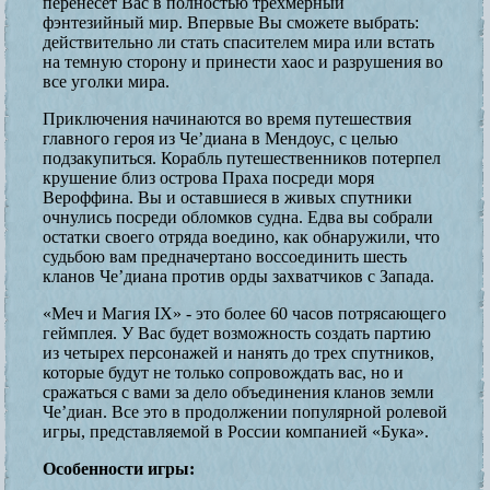
перенесет Вас в полностью трехмерный
фэнтезийный мир. Впервые Вы сможете выбрать:
действительно ли стать спасителем мира или встать
на темную сторону и принести хаос и разрушения во
все уголки мира.
Приключения начинаются во время путешествия
главного героя из Че’диана в Мендоус, с целью
подзакупиться. Корабль путешественников потерпел
крушение близ острова Праха посреди моря
Вероффина. Вы и оставшиеся в живых спутники
очнулись посреди обломков судна. Едва вы собрали
остатки своего отряда воедино, как обнаружили, что
судьбою вам предначертано воссоединить шесть
кланов Че’диана против орды захватчиков с Запада.
«Меч и Магия IX» - это более 60 часов потрясающего
геймплея. У Вас будет возможность создать партию
из четырех персонажей и нанять до трех спутников,
которые будут не только сопровождать вас, но и
сражаться с вами за дело объединения кланов земли
Че’диан. Все это в продолжении популярной ролевой
игры, представляемой в России компанией «Бука».
Особенности игры: