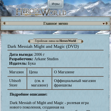
Игры
Главное меню
Геройская лавка на
HeroesWorld
Dark Messiah Might and Magic (DVD)
Дата выхода:
2006 г
Разработчик:
Arkane Studios
Издатель:
Бука
Магазин
Цена
О Магазине
Ubisoft
(см. в
Оффициальный магазин
Store
магазине)
франшизы
Подробное описание:
Dark Messiah of Might and Magic - ролевая игра
нового поколения, созданная на