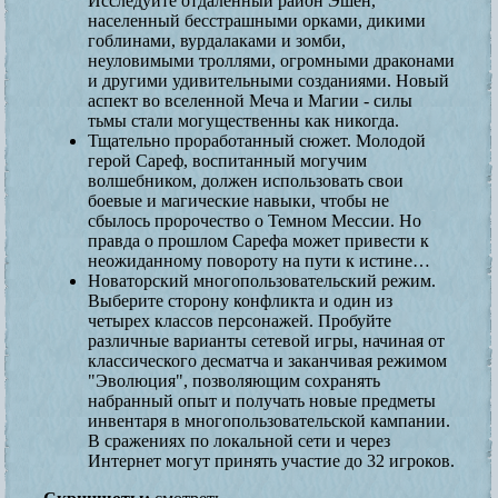
Исследуйте отдаленный район Эшен,
населенный бесстрашными орками, дикими
гоблинами, вурдалаками и зомби,
неуловимыми троллями, огромными драконами
и другими удивительными созданиями. Новый
аспект во вселенной Меча и Магии - силы
тьмы стали могущественны как никогда.
Тщательно проработанный сюжет. Молодой
герой Сареф, воспитанный могучим
волшебником, должен использовать свои
боевые и магические навыки, чтобы не
сбылось пророчество о Темном Мессии. Но
правда о прошлом Сарефа может привести к
неожиданному повороту на пути к истине…
Новаторский многопользовательский режим.
Выберите сторону конфликта и один из
четырех классов персонажей. Пробуйте
различные варианты сетевой игры, начиная от
классического десматча и заканчивая режимом
"Эволюция", позволяющим сохранять
набранный опыт и получать новые предметы
инвентаря в многопользовательской кампании.
В сражениях по локальной сети и через
Интернет могут принять участие до 32 игроков.