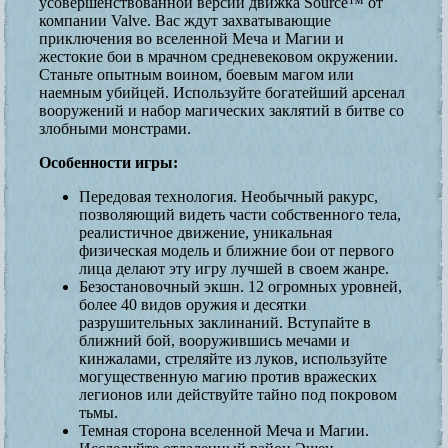
усовершенствованной версии движка Source™ от
компании Valve. Вас ждут захватывающие
приключения во вселенной Меча и Магии и
жестокие бои в мрачном средневековом окружении.
Станьте опытным воином, боевым магом или
наемным убийцей. Используйте богатейший арсенал
вооружений и набор магических заклятий в битве со
злобными монстрами.
Особенности игры:
Передовая технология. Необычный ракурс,
позволяющий видеть части собственного тела,
реалистичное движение, уникальная
физическая модель и ближние бои от первого
лица делают эту игру лучшей в своем жанре.
Безостановочный экшн. 12 огромных уровней,
более 40 видов оружия и десятки
разрушительных заклинаний. Вступайте в
ближний бой, вооружившись мечами и
кинжалами, стреляйте из луков, используйте
могущественную магию против вражеских
легионов или действуйте тайно под покровом
тьмы.
Темная сторона вселенной Меча и Магии.