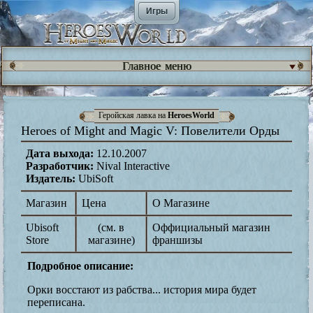
Игры
Главное меню
Геройская лавка на
HeroesWorld
Heroes of Might and Magic V: Повелители Орды
Дата выхода:
12.10.2007
Разработчик:
Nival Interactive
Издатель:
UbiSoft
Магазин
Цена
О Магазине
Ubisoft
(см. в
Оффициальный магазин
Store
магазине)
франшизы
Подробное описание:
Орки восстают из рабства... история мира будет
переписана.