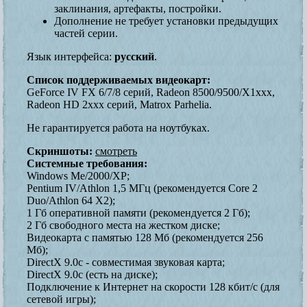
заклинания, артефакты, постройки.
Дополнение не требует установки предыдущих
частей серии.
Язык интерфейса:
русский
.
Список поддерживаемых видеокарт:
GeForce IV FX 6/7/8 серий, Radeon 8500/9500/X1xxx,
Radeon HD 2xxx серий, Matrox Parhelia.
Не гарантируется работа на ноутбуках.
Скриншоты:
смотреть
Системные требования:
Windows Me/2000/XP;
Pentium IV/Athlon 1,5 МГц (рекомендуется Core 2
Duo/Athlon 64 X2);
1 Гб оперативной памяти (рекомендуется 2 Гб);
2 Гб свободного места на жестком диске;
Видеокарта с памятью 128 Мб (рекомендуется 256
Мб);
DirectX 9.0c - совместимая звуковая карта;
DirectX 9.0c (есть на диске);
Подключение к Интернет на скорости 128 кбит/с (для
сетевой игры);