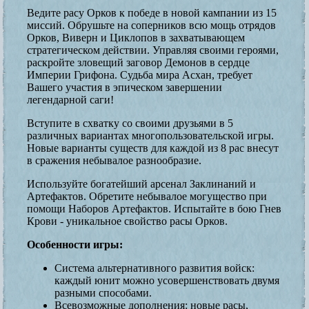
Ведите расу Орков к победе в новой кампании из 15
миссий. Обрушьте на соперников всю мощь отрядов
Орков, Виверн и Циклопов в захватывающем
стратегическом действии. Управляя своими героями,
раскройте зловещий заговор Демонов в сердце
Империи Грифона. Судьба мира Асхан, требует
Вашего участия в эпическом завершении
легендарной саги!
Вступите в схватку со своими друзьями в 5
различных вариантах многопользовательской игры.
Новые варианты существ для каждой из 8 рас внесут
в сражения небывалое разнообразие.
Используйте богатейший арсенал Заклинаний и
Артефактов. Обретите небывалое могущество при
помощи Наборов Артефактов. Испытайте в бою Гнев
Крови - уникальное свойство расы Орков.
Особенности игры:
Система альтернативного развития войск:
каждый юнит можно усовершенствовать двумя
разными способами.
Всевозможные дополнения: новые расы,