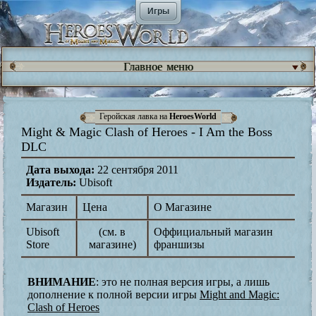
Игры
Главное меню
Геройская лавка на
HeroesWorld
Might & Magic Clash of Heroes - I Am the Boss
DLC
Дата выхода:
22 сентября 2011
Издатель:
Ubisoft
Магазин
Цена
О Магазине
Ubisoft
(см. в
Оффициальный магазин
Store
магазине)
франшизы
ВНИМАНИЕ
: это не полная версия игры, а лишь
дополнение к полной версии игры
Might and Magic:
Clash of Heroes