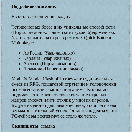
Подробное описание:
В состав дополнения входят:
Четыре новых босса и их уникальные способности
(Портал демонов, Нашествие пауков, Удар желчью,
Удар ладонью) для игры в режимах Quick Battle и
Multiplayer:
Аз Рафир (Удар ладонью)
Карлайл (Удар желчью)
Азексес (Портал демонов)
Людмила (Нашествие пауков)
Might & Magic: Clash of Heroes – это удивительная
смесь из RPG, пошаговой стратегии и головоломки,
несколько стилизованная под анимэ. Кто бы мог
подумать, что такое смелое сочетание игровых
жанров сможет найти отклик у многих игроков.
Будучи изданной для ряда консолей, эта игра имела
весьма значительный успех. Остается надеяться, что
PC-геймеры воспримут ее столь же тепло.
Скриншоты
:
ссылка