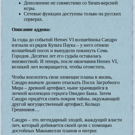
Дополнение не совместимо со Steam-версией
игры.
Сетевые функции доступны только на русских
серверах.
Описание аддона:
За годы до событий Heroes VI волшебника Сандро
изгнали из рядов Культа Паука – у него отняли
волшебный посох и вынудили покинуть Семь
Городов. Десятки лет его судьба оставалась
неизвестной. И теперь, после окончания Heroes VI,
великий лич возвращается, чтобы отомстить.
Чтобы воплотить свои зловещие планы в жизнь,
Сандро вначале должен отыскать Посох Загробного
Мира – древний артефакт, ныне хранящийся в
личной коллекции герцога Овидио Быка. Затем
Сандро придётся снять покров тайны, окружающий
другой могущественный артефакт, Кольцо
Грешников…
Сандро – это легендарный злодей, жаждущий власти
лич, который добивается своей цели с помощью
достойных Макиавелли планов и интриг.