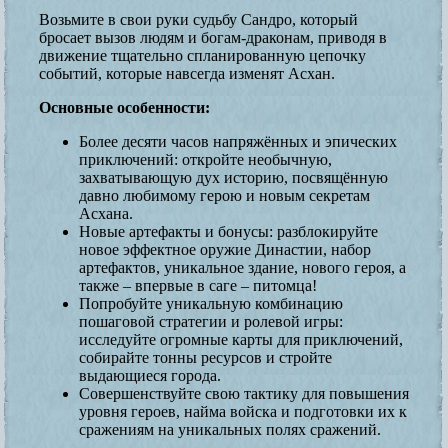
Возьмите в свои руки судьбу Сандро, который
бросает вызов людям и богам-драконам, приводя в
движение тщательно спланированную цепочку
событий, которые навсегда изменят Асхан.
Основные особенности:
Более десяти часов напряжённых и эпических
приключений: откройте необычную,
захватывающую дух историю, посвящённую
давно любимому герою и новым секретам
Асхана.
Новые артефакты и бонусы: разблокируйте
новое эффектное оружие Династии, набор
артефактов, уникальное здание, нового героя, а
также – впервые в саге – питомца!
Попробуйте уникальную комбинацию
пошаговой стратегии и ролевой игры:
исследуйте огромные карты для приключений,
собирайте тонны ресурсов и стройте
выдающиеся города.
Совершенствуйте свою тактику для повышения
уровня героев, найма войска и подготовки их к
сражениям на уникальных полях сражений.