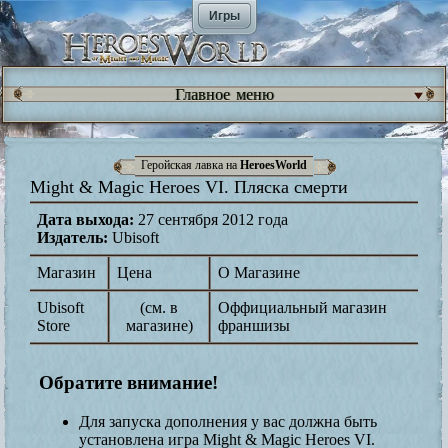
Игры
Главное меню
Геройская лавка на
HeroesWorld
Might & Magic Heroes VI. Пляска смерти
Дата выхода:
27 сентября 2012 года
Издатель:
Ubisoft
Магазин
Цена
О Магазине
Ubisoft
(см. в
Оффициальный магазин
Store
магазине)
франшизы
Обратите внимание!
Для запуска дополнения у вас должна быть
установлена игра Might & Magic Heroes VI.