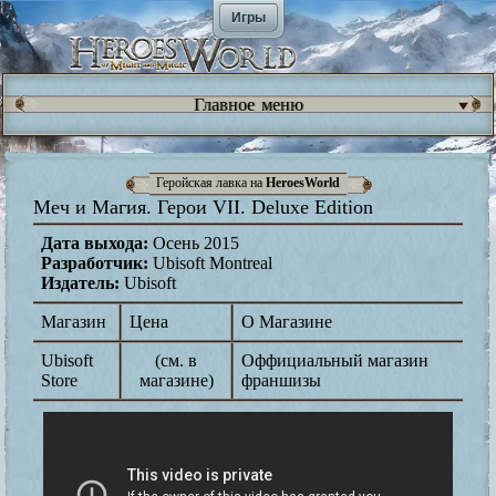
Игры
Главное меню
Геройская лавка на
HeroesWorld
Меч и Магия. Герои VII. Deluxe Edition
Дата выхода:
Осень 2015
Разработчик:
Ubisoft Montreal
Издатель:
Ubisoft
Магазин
Цена
О Магазине
Ubisoft
(см. в
Оффициальный магазин
Store
магазине)
франшизы