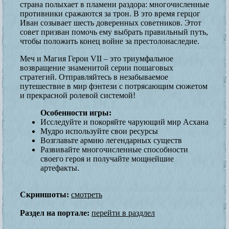
страна полыхает в пламени раздора: многочисленные
противники сражаются за трон. В это время герцог
Иван созывает шесть доверенных советников. Этот
совет призван помочь ему выбрать правильный путь,
чтобы положить конец войне за престолонаследие.
Меч и Магия Герои VII – это триумфальное
возвращение знаменитой серии пошаговых
стратегий. Отправляйтесь в незабываемое
путешествие в мир фэнтези с потрясающим сюжетом
и прекрасной ролевой системой!
Особенности игры:
Исследуйте и покоряйте чарующий мир Асхана
Мудро используйте свои ресурсы
Возглавьте армию легендарных существ
Развивайте многочисленные способности
своего героя и получайте мощнейшие
артефакты.
Скриншоты:
смотреть
Раздел на портале:
перейти в раздлел