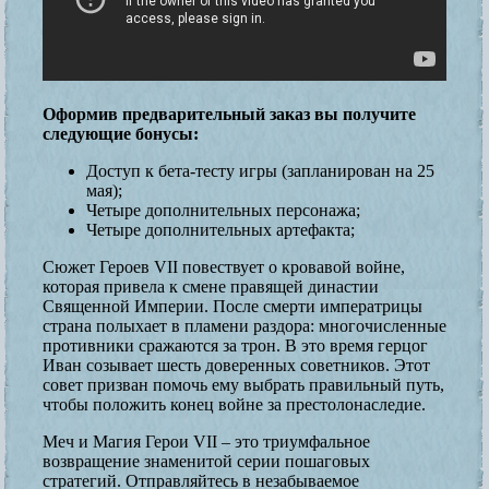
Оформив предварительный заказ вы получите
следующие бонусы:
Доступ к бета-тесту игры (запланирован на 25
мая);
Четыре дополнительных персонажа;
Четыре дополнительных артефакта;
Сюжет Героев VII повествует о кровавой войне,
которая привела к смене правящей династии
Священной Империи. После смерти императрицы
страна полыхает в пламени раздора: многочисленные
противники сражаются за трон. В это время герцог
Иван созывает шесть доверенных советников. Этот
совет призван помочь ему выбрать правильный путь,
чтобы положить конец войне за престолонаследие.
Меч и Магия Герои VII – это триумфальное
возвращение знаменитой серии пошаговых
стратегий. Отправляйтесь в незабываемое