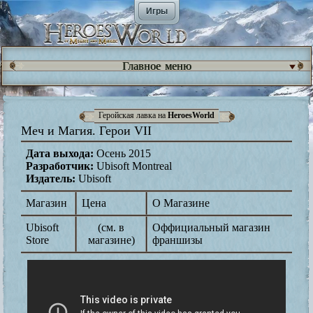
Игры
Главное меню
Геройская лавка на
HeroesWorld
Меч и Магия. Герои VII
Дата выхода:
Осень 2015
Разработчик:
Ubisoft Montreal
Издатель:
Ubisoft
Магазин
Цена
О Магазине
Ubisoft
(см. в
Оффициальный магазин
Store
магазине)
франшизы