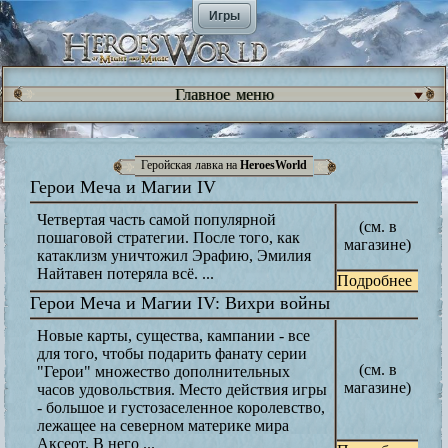
Игры
Главное меню
Геройская лавка на
HeroesWorld
Герои Меча и Магии IV
Четвертая часть самой популярной
(см. в
пошаговой стратегии. После того, как
магазине)
катаклизм уничтожил Эрафию, Эмилия
Найтавен потеряла всё. ...
Подробнее
Герои Меча и Магии IV: Вихри войны
Новые карты, существа, кампании - все
для того, чтобы подарить фанату серии
(см. в
"Герои" множество дополнительных
магазине)
часов удовольствия. Место действия игры
- большое и густозаселенное королевство,
лежащее на северном материке мира
Аксеот. В него ...