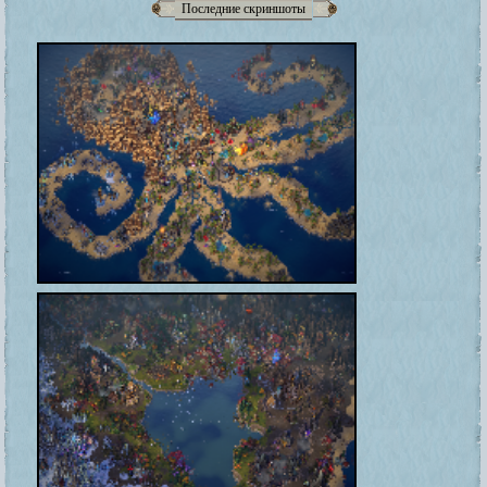
Последние скриншоты