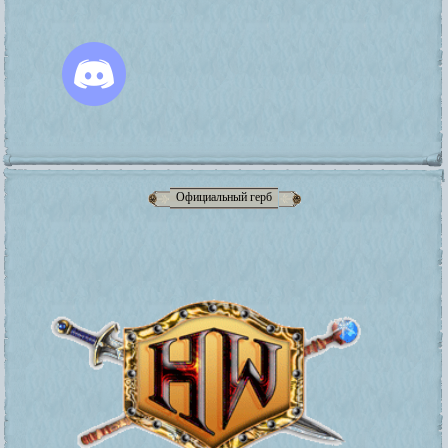
Официальный герб