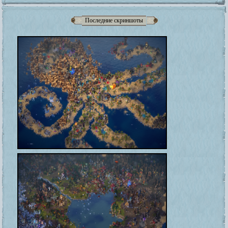
Последние скриншоты