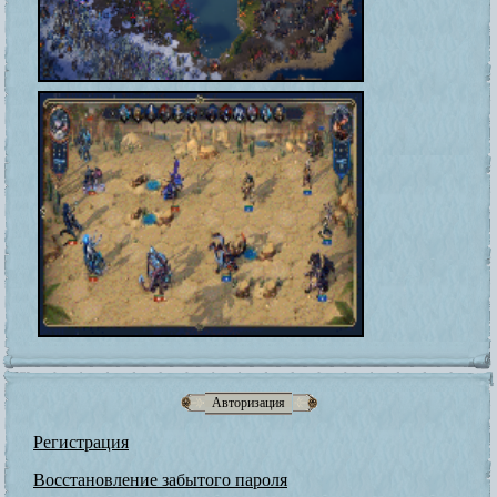
Авторизация
Регистрация
Восстановление забытого пароля