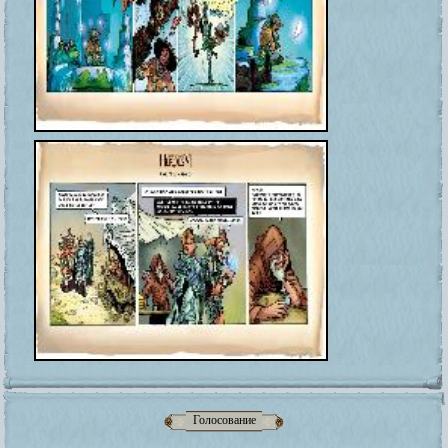
Голосование