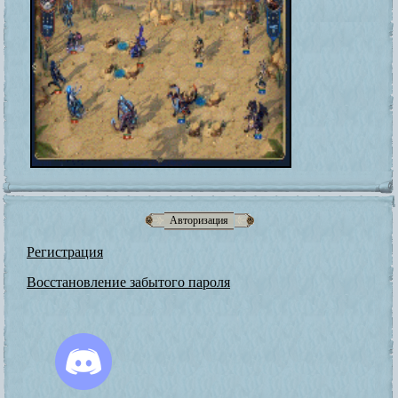
Авторизация
Регистрация
Восстановление забытого пароля