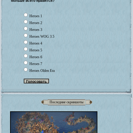
больше всего нравятся?
Heroes 1
Heroes 2
Heroes 3
Heroes WOG 3.5
Heroes 4
Heroes 5
Heroes 6
Heroes 7
Heroes Olden Era
Последние скриншоты